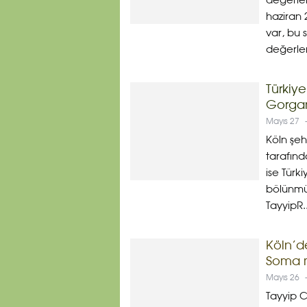
değerle
haziran 
var, bu
değerlen
Türkiye
Gorgan
Mayıs 27
Köln şeh
tarafınd
ise Türk
bölünmü
TayyipR..
Köln’d
Soma me
Mayıs 26
Tayyip 