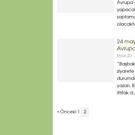
Avrupa’d
yapacak
saptamak
olacaktı
24 may
Avrupa
Mayıs 20
“Başbak
ziyarete
durumda
yazarı. 
ittifak d..
« Önceki 1
2