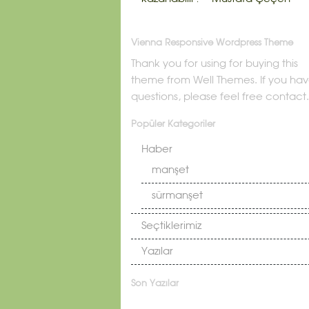
Vienna Responsive Wordpress Theme
Thank you for using for buying this
theme from Well Themes. If you ha
questions, please feel free contact.
Popüler Kategoriler
Haber
manşet
sürmanşet
Seçtiklerimiz
Yazılar
Son Yazılar