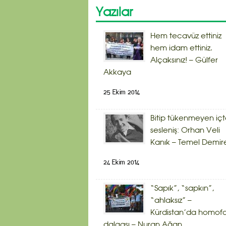
Yazılar
Hem tecavüz ettiniz
hem idam ettiniz.
Alçaksınız! – Gülfer
Akkaya
25 Ekim 2014
Bitip tükenmeyen iç
sesleniş: Orhan Veli
Kanık – Temel Demir
24 Ekim 2014
“Sapık”, “sapkın”,
“ahlaksız” –
Kürdistan’da homof
dalgası – Nuran Ağan