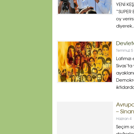
YENİ KE
“SUPER 
oy verir
diyerek, 
Devlet
Temmuz 5
Lafımız
Sivas’ta
ayaklan
Demokrat
iktidard
Avrupa
– Sina
Haziran 4
Seçim so