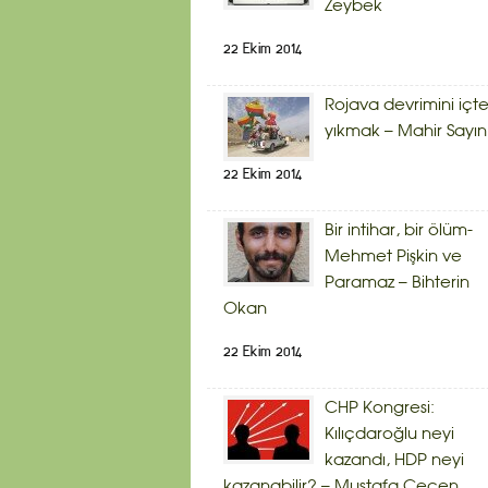
Zeybek
22 Ekim 2014
Rojava devrimini içt
yıkmak – Mahir Sayın
22 Ekim 2014
Bir intihar, bir ölüm-
Mehmet Pişkin ve
Paramaz – Bihterin
Okan
22 Ekim 2014
CHP Kongresi:
Kılıçdaroğlu neyi
kazandı, HDP neyi
kazanabilir? – Mustafa Çeçen