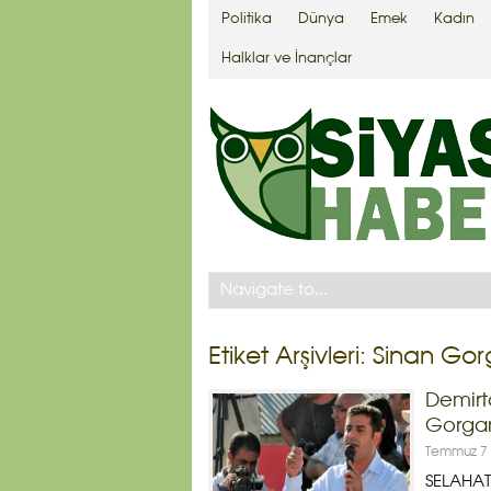
Politika
Dünya
Emek
Kadın
Halklar ve İnançlar
Etiket Arşivleri:
Sinan Go
Demirt
Gorga
Temmuz 7
SELAHAT