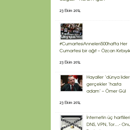
23 Ekim 2014
#CumartesiAnneleri500hafta Her
Cumartesi bir ağıt – Özcan Kırbıyı
23 Ekim 2014
Hayaller ‘dünya lider
gerçekler ‘hasta
adam’ – Ömer Gül
23 Ekim 2014
İnternetin üç harflileri
DNS, VPN, Tor…- Onu