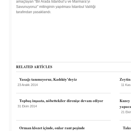
amaçlayan “Bir Arada İstanbul’u ve Marmara’yı
üniversite
Savunuyoruz” mitinginin yapılması İstanbul Valiliği
tarafından yasaklandı.
başlar
direniş de 
Ömer Gül
RELATED ARTICLES
Yasağı tanımıyoruz, Kadıköy’deyiz
Zeytin
23 Aralık 2014
11 Kas
Topbaş inşaata, nöbettekiler direnişe devam ediyor
Kuzey 
yapac
31 Ekim 2014
21 Eki
Orman klozet içinde, onlar rant peşinde
Taks