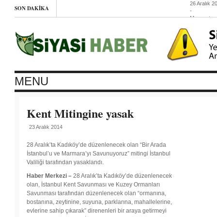
26 Aralık 2
SON DAKIKA
-
Mezopota
Halk
Kongresi’n
Noel mesaj
26
Aralık
2014
-
El
Cezire,
MENU
Mısır’a
teslim
oldu
26
Kent Mitingine yasak
Aralık
2014
-
23 Aralık 2014
İsrail’de
ne
kadar
28 Aralık’ta Kadıköy’de düzenlenecek olan “Bir Arada
Filistinli
İstanbul’u ve Marmara’yı Savunuyoruz” mitingi İstanbul
tutsak
Valiliği tarafından yasaklandı.
var?
Haber Merkezi –
28 Aralık’ta Kadıköy’de düzenlenecek
26 Aralık
olan, İstanbul Kent Savunması ve Kuzey Ormanları
2014
- Her
Savunması tarafından düzenlenecek olan “ormanına,
bostanına, zeytinine, suyuna, parklarına, mahallelerine,
şey önce
evlerine sahip çıkarak” direnenleri bir araya getirmeyi