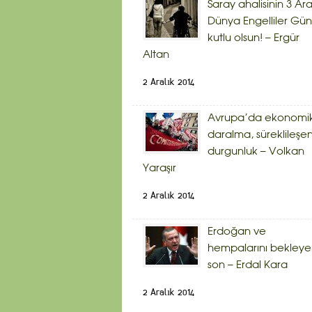
Saray ahalisinin 3 Ara
Dünya Engelliler Gü
kutlu olsun! – Ergür
Altan
2 Aralık 2014
Avrupa’da ekonomi
daralma, süreklileşe
durgunluk – Volkan
Yaraşır
2 Aralık 2014
Erdoğan ve
hempalarını bekley
son – Erdal Kara
2 Aralık 2014