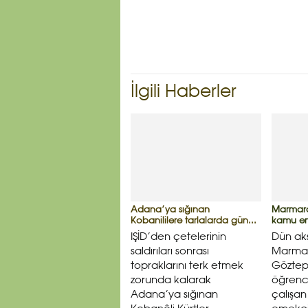
İlgili Haberler
Adana’ya sığınan
Marmara
Kobanililere tarlalarda gün...
kamu eme
IŞİD’den çetelerinin
Dün ak
saldırıları sonrası
Marmara
topraklarını terk etmek
Göztep
zorunda kalarak
öğrenci
Adana’ya sığınan
çalışa