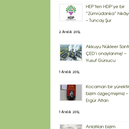
HEP’ten HDP’ye bir
“Zümrüdanka” hikây
– Tuncay Şur
2 Aralık 2014
Akkuyu Nükleer Sant
ÇED’i onaylanmış! –
Yusuf Gürsucu
1 Aralık 2014
Kocaman bir yürekti
bizim özgeçmişimiz –
Ergür Altan
1 Aralık 2014
Anlatılan bizim