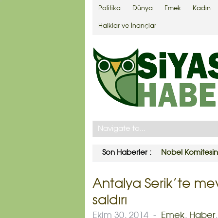
Politika
Dünya
Emek
Kadın
Halklar ve İnançlar
Son Haberler :
Yargıtay’dan ce
Antalya Serik’te mevs
saldırı
Ekim 30, 2014
-
Emek
,
Haber