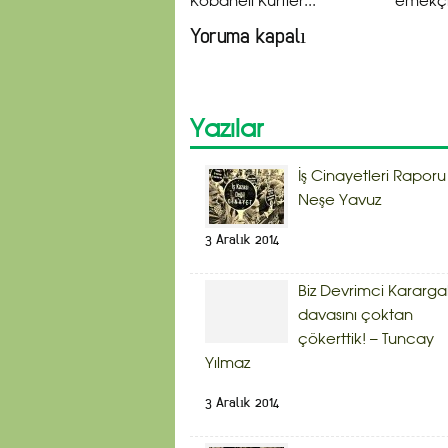
Kobanêli Kürtler...
emekçil
Yoruma kapalı
Yazılar
İş Cinayetleri Raporu
Neşe Yavuz
3 Aralık 2014
Biz Devrimci Kararg
davasını çoktan
çökerttik! – Tuncay
Yılmaz
3 Aralık 2014