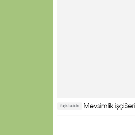
Mevsimlik işçiSer
faşist saldırı