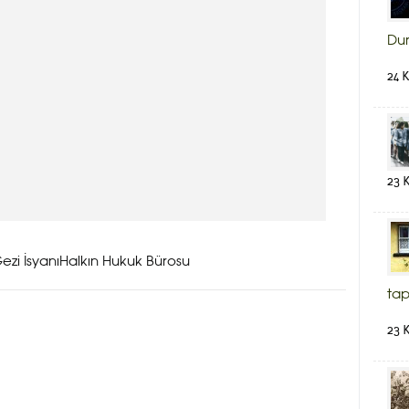
Du
24 
23 
ezi İsyanıHalkın Hukuk Bürosu
tap
23 