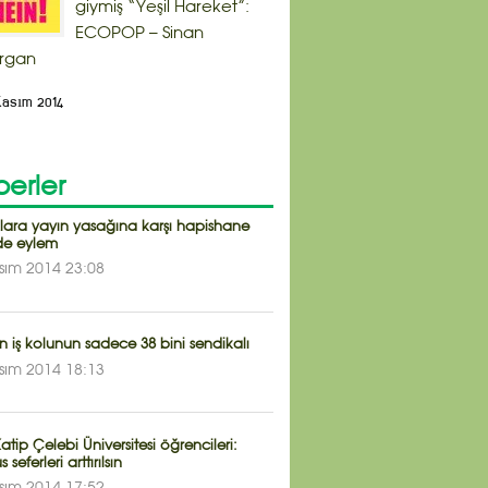
giymiş “Yeşil Hareket”:
ECOPOP – Sinan
rgan
Kasım 2014
erler
klara yayın yasağına karşı hapishane
e eylem
sım 2014 23:08
 iş kolunun sadece 38 bini sendikalı
sım 2014 18:13
Katip Çelebi Üniversitesi öğrencileri:
seferleri arttırılsın