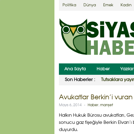
Politika
Dünya
Emek
Kadın
Ana Sayfa
Haber
Yazılar
Son Haberler :
Tutsaklara yay
Avukatlar Berkin’i vuran po
Mayıs 6, 2014
-
Haber
,
manşet
Halkın Hukuk Bürosu avukatları, Gez
sonucu gaz fişeğiyle Berkin Elvan’ı 
duyurdu.