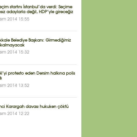
çim startını İstanbul’da verdi: Seçime
ız adaylarla değil, HDP’yle gireceğiz
sım 2014 15:55
kale Belediye Başkanı: Girmediğimiz
 kalmayacak
sım 2014 15:32
i’yi protesto eden Dersim halkına polis
dı
sım 2014 13:52
mci Karargah davası hukuken çöktü
sım 2014 12:22