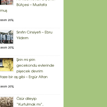
Bütçesi – Mustafa
rmuş
Kasım 2014
Sınıfın Cinsiyeti – Ebru
Yıldırım
Kasım 2014
Şirin mi şirin
gecekondu evlerinde
pişecek devrim
taze bir aş gibi – Ergür Altan
Kasım 2014
Özür dileyip
“Kurtulmak mı”,