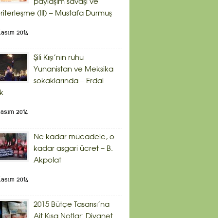
paylaşım savaşı ve
riterleşme (III) – Mustafa Durmuş
Kasım 2014
Şili Kışı’nın ruhu
Yunanistan ve Meksika
sokaklarında – Erdal
ik
Kasım 2014
Ne kadar mücadele, o
kadar asgari ücret – B.
Akpolat
Kasım 2014
2015 Bütçe Tasarısı’na
Ait Kısa Notlar: Diyanet