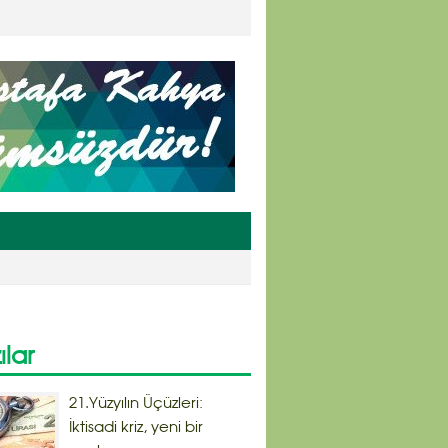
ılar
21.Yüzyılın Üçüzleri:
İktisadi kriz, yeni bir