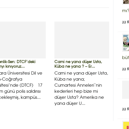
mı?
22 
büt
nlik-Sen: DTCF’deki
Cami ne yana düşer Usta,
rıyı kınıyoruz...
Küba ne yana ? – Er...
22 
ra Üniversitesi Dil ve
Cami ne yana düşer Usta,
h-Coğrafya
Küba ne yana;
ltesi’nde (DTCF) 17
Cumartesi Anneleri`nin
m günü polis saldırısı
kederleri hep bize mi
ekleşmiş, kampüs...
düşer Usta? Amerika ne
yana düşer U...
22 