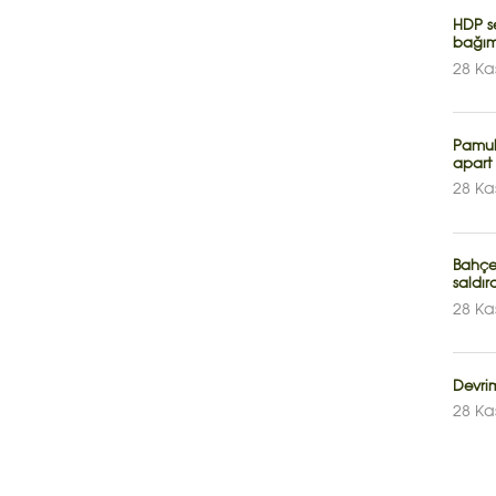
HDP se
bağıms
28 Ka
Pamuk
apart
28 Ka
Bahçel
saldır
28 Ka
Devri
28 Ka