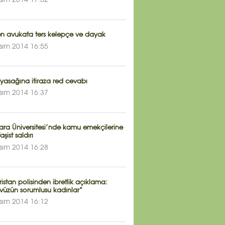
sım 2014 17:52
ten avukata ters kelepçe ve dayak
sım 2014 16:55
yasağına itiraza red cevabı
sım 2014 16:37
ra Üniversitesi’nde kamu emekçilerine
faşist saldırı
sım 2014 16:28
stan polisinden ibretlik açıklama:
vüzün sorumlusu kadınlar”
sım 2014 16:12