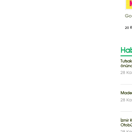
Go
20 
Hab
Tutsa
önünd
28 Ka
Maden
28 Ka
İzmir 
Otobüs 