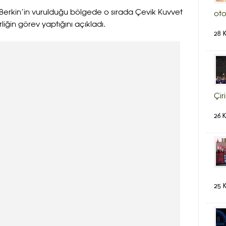
 Berkin’in vurulduğu bölgede o sırada Çevik Kuvvet
oto
iğin görev yaptığını açıkladı.
28 
Çir
26 
25 