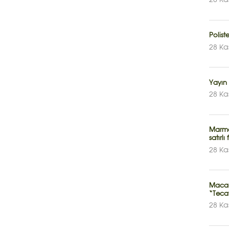
28 Ka
Polis
28 Ka
Yayın 
28 Ka
Marma
satırlı 
28 Ka
Macari
“Teca
28 Ka