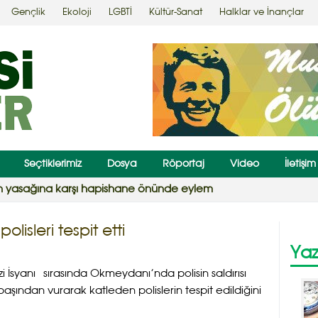
Gençlik
Ekoloji
LGBTİ
Kültür-Sanat
Halklar ve İnançlar
Seçtiklerimiz
Dosya
Röportaj
Video
İletişim
ın yasağına karşı hapishane önünde eylem
lisleri tespit etti
Yaz
i İsyanı sırasında Okmeydanı’nda polisin saldırısı
başından vurarak katleden polislerin tespit edildiğini