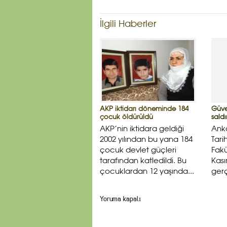
İlgili Haberler
AKP iktidarı döneminde 184
Güve
çocuk öldürüldü
saldı
AKP’nin iktidara geldiği
Anka
2002 yılından bu yana 184
Tari
çocuk devlet güçleri
Fakü
tarafından katledildi. Bu
Kası
çocuklardan 12 yaşında...
gerç
Yoruma kapalı