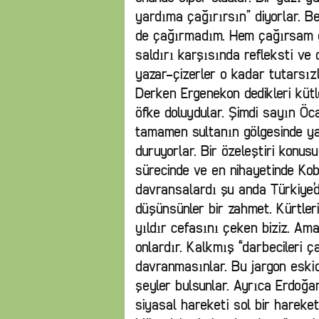
yardıma çağırırsın” diyorlar. B
de çağırmadım. Hem çağırsam ge
saldırı karşısında refleksti ve 
yazar-çizerler o kadar tutarsız
Derken Ergenekon dedikleri kütle
öfke doluydular. Şimdi sayın Öca
tamamen sultanın gölgesinde ya
duruyorlar. Bir özeleştiri konus
sürecinde ve en nihayetinde Koba
davransalardı şu anda Türkiye’de
düşünsünler bir zahmet. Kürtleri
yıldır cefasını çeken biziz. A
onlardır. Kalkmış “darbecileri ç
davranmasınlar. Bu jargon eskidi
şeyler bulsunlar. Ayrıca Erdoğan’
siyasal hareketi sol bir harekett