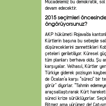
Mücadelemiz bu demokratik, sol 
devam edecektir.
2015 seçimleri öncesinde s
öngörüyorsunuz?
AKP hükümeti Rojava’da kantonlar
Kürtlerin başına bu sebeple sal
düşüreceklerini zannettikleri Kob
çeteleri geriletiliyor. Küresel gü
tüm planları berhava oldu. Şu a
karşıyalar. Velhasıl, Kürtler ye
Türkiye giderek pozisyon kaybedi
de Öcalan’a karşı “süreci” bir te
görür” diyorlar. “Tahmin edemeye
araçsallaştırarak Kürt hareketi
süreci krize sürüklüyorlar. Seç
Bitmez ama yürümez de! Çatışm