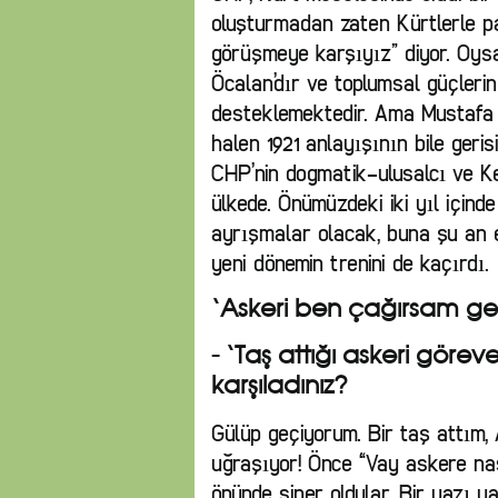
oluşturmadan zaten Kürtlerle p
görüşmeye karşıyız” diyor. Oys
Öcalan’dır ve toplumsal güçlerin
desteklemektedir. Ama Mustafa K
halen 1921 anlayışının bile geris
CHP’nin dogmatik-ulusalcı ve Ke
ülkede. Önümüzdeki iki yıl içind
ayrışmalar olacak, buna şu an 
yeni dönemin trenini de kaçırdı.
‘Askeri ben çağırsam geli
- ‘Taş attığı askeri göreve 
karşıladınız?
Gülüp geçiyorum. Bir taş attım, 
uğraşıyor! Önce “Vay askere nas
önünde siper oldular. Bir yazı y