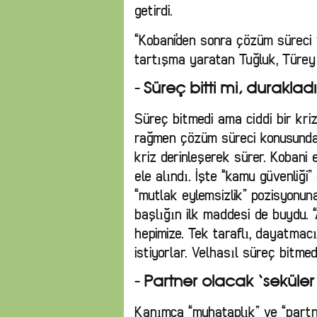
getirdi.
“Kobani’den sonra çözüm süreci 
tartışma yaratan Tuğluk, Türey 
- Süreç bitti mi, duraklad
Süreç bitmedi ama ciddi bir kri
rağmen çözüm süreci konusunda
kriz derinleşerek sürer. Kobani
ele alındı. İşte “kamu güvenliği
“mutlak eylemsizlik” pozisyonuna
başlığın ilk maddesi de buydu. “
hepimize. Tek taraflı, dayatmac
istiyorlar. Velhasıl süreç bitm
- Partner olacak ‘seküler
Kanımca “muhataplık” ve “partner