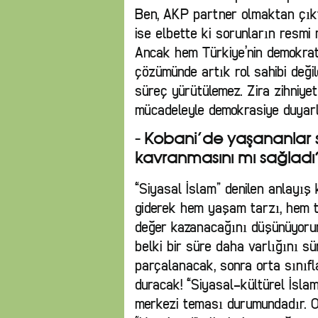
Ben, AKP partner olmaktan çıktı
ise elbette ki sorunların resmi
Ancak hem Türkiye’nin demokrat
çözümünde artık rol sahibi değil
süreç yürütülemez. Zira zihniye
mücadeleyle demokrasiye duyarlı h
- Kobani’de yaşananlar s
kavranmasını mı sağladı
“Siyasal İslam” denilen anlayış 
giderek hem yaşam tarzı, hem t
değer kazanacağını düşünüyorum
belki bir süre daha varlığını s
parçalanacak, sonra orta sınıfl
duracak! “Siyasal-kültürel İsla
merkezi teması durumundadır. O