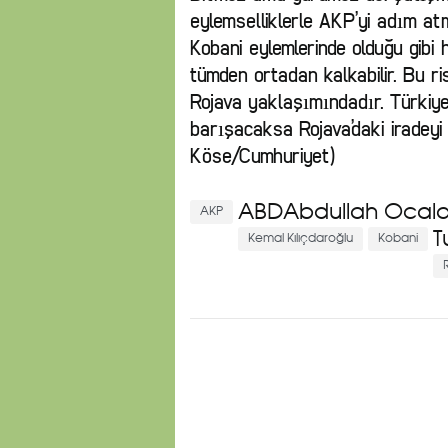
eylemselliklerle AKP’yi adım a
Kobani eylemlerinde olduğu gibi 
tümden ortadan kalkabilir. Bu r
Rojava yaklaşımındadır. Türkiye
barışacaksa Rojava’daki iradeyi
Köse/Cumhuriyet)
ABDAbdullah Öcal
AKP
T
Kemal Kılıçdaroğlu
Kobani