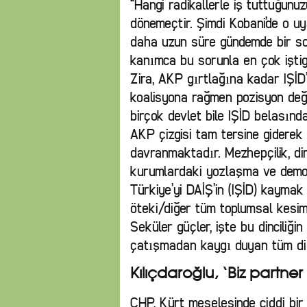
“Hangi radikallerle iş tuttuğunuz
dönemeçtir. Şimdi Kobani’de o uy
daha uzun süre gündemde bir sor
kanımca bu sorunla en çok iştig
Zira, AKP gırtlağına kadar IŞİD’
koalisyona rağmen pozisyon değiş
birçok devlet bile IŞİD belasınd
AKP çizgisi tam tersine giderek b
davranmaktadır. Mezhepçilik, dinc
kurumlardaki yozlaşma ve demo
Türkiye’yi DAİŞ’in (IŞİD) kaymak
öteki/diğer tüm toplumsal kesimle
Seküler güçler, işte bu dinciliğ
çatışmadan kaygı duyan tüm diğe
Kılıçdaroğlu, ‘Biz partne
CHP, Kürt meselesinde ciddi bi