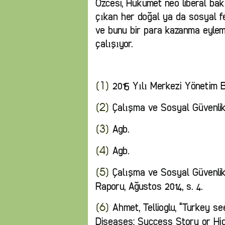
Özcesi, Hükümet neo liberal bakı
çıkan her doğal ya da sosyal f
ve bunu bir para kazanma eylem
çalışıyor.
2015 Yılı Merkezi Yönetim 
[1]
Çalışma ve Sosyal Güvenlik
[2]
Agb.
[3]
Agb.
[4]
Çalışma ve Sosyal Güvenlik
[5]
Raporu, Ağustos 2014, s. 4.
Ahmet, Tellioglu, “Turkey s
[6]
Diseases: Success Story or Hi