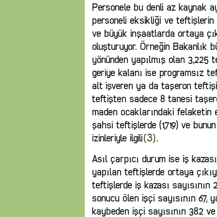
Personele bu denli az kaynak ay
personeli eksikliği ve teftişleri
ve büyük inşaatlarda ortaya çıka
oluşturuyor. Örneğin Bakanlık b
yönünden yapılmış olan 3,225 tef
geriye kalanı ise programsız teft
alt işveren ya da taşeron tefti
teftişten sadece 8 tanesi taşeron
maden ocaklarındaki felaketin e
şahsi teftişlerde (1,719) ve bun
izinleriyle ilgili
.
[3]
Asıl çarpıcı durum ise iş kazası
yapılan teftişlerde ortaya çıkıy
teftişlerde iş kazası sayısının 
sonucu ölen işçi sayısının 67, y
kaybeden işçi sayısının 382 ve