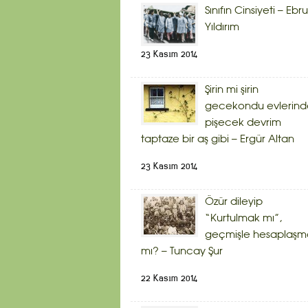
Sınıfın Cinsiyeti – Ebru
Yıldırım
23 Kasım 2014
Şirin mi şirin
gecekondu evlerind
pişecek devrim
taptaze bir aş gibi – Ergür Altan
23 Kasım 2014
Özür dileyip
“Kurtulmak mı”,
geçmişle hesaplaşm
mı? – Tuncay Şur
22 Kasım 2014