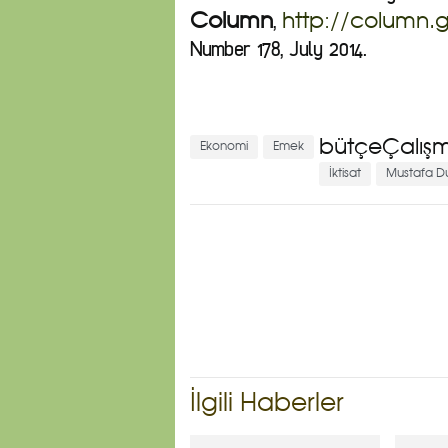
,
Column
http://column.g
Number 178, July 2014.
bütçeÇalışm
Ekonomi
Emek
İktisat
Mustafa D
İlgili Haberler