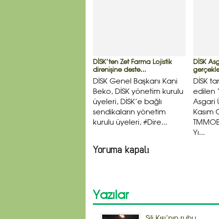
DİSK’ten Zet Farma Lojistik
DİSK Asg
direnişine deste...
gerçekleş
DİSK Genel Başkanı Kani
DİSK ta
Beko, DİSK yönetim kurulu
edilen 
üyeleri, DİSK’e bağlı
Asgari 
sendikaların yönetim
Kasım 
kurulu üyeleri, #Dire...
TMMOB 
Yı...
Yoruma kapalı
Yazılar
Şili Kışı’nın ruhu