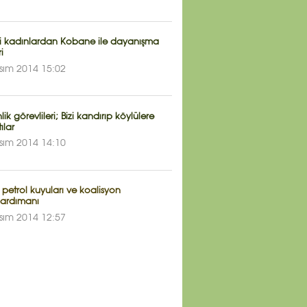
li kadınlardan Kobane ile dayanışma
i
sım 2014 15:02
ik görevlileri; Bizi kandırıp köylülere
tılar
sım 2014 14:10
n petrol kuyuları ve koalisyon
ardımanı
sım 2014 12:57