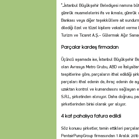
“…İstanbul Büyükşehir Belediyesi namına bü
gümrük muamelelerini ifa ve ikmale, gümrük a
Bankası veya diğer teşekküllere ait sundurm
dilediği özel ve tüzel kişilere vekalet verm
Turizm ve Ticaret A.Ş.- Gülermak Ağır Sanayi 
Parçalar kardeş firmadan
Üçüncü aşamada ise, İstanbul Büyükşehir Bel
olan Avrasya Metro Grubu, ABD ve İtalya’dan
tespitlerine göre, parçaların ithal edildiği ş
parçaları ithal edenin de, ihraç edenin de ay
uzaktan kontrol ve kumandasını sağlayan el
S.R.L, şirketinden alınıyor. Daha doğrusu, p
şirketlerinden birisi olarak yer alıyor.
4 kat pahalıya fatura edildi
Söz konusu şirketler, temin ettikleri parçal
PentairPumpGroup firmasından 1 Aralık 2010 t