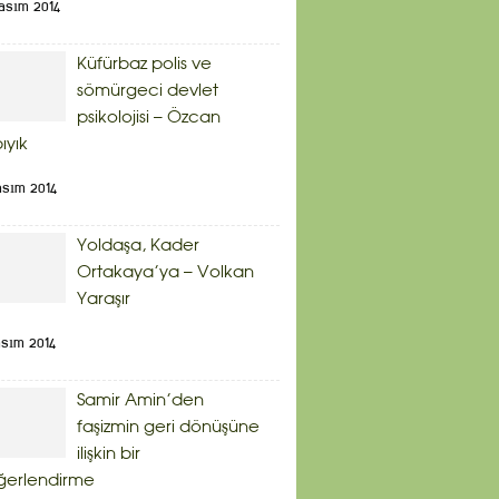
asım 2014
Küfürbaz polis ve
sömürgeci devlet
psikolojisi – Özcan
bıyık
asım 2014
Yoldaşa, Kader
Ortakaya’ya – Volkan
Yaraşır
asım 2014
Samir Amin’den
faşizmin geri dönüşüne
ilişkin bir
ğerlendirme