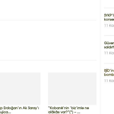
SYKP’
konser
11 Ka
Güvenl
saldırt
11 Ka
IŞİD’i
bomb
11 Ka
ip Erdoğan’ın Ak Saray’ı
“Kobanê’nin ‘biz’imle ne
jica...
alâkâsı var?”[*] – ...