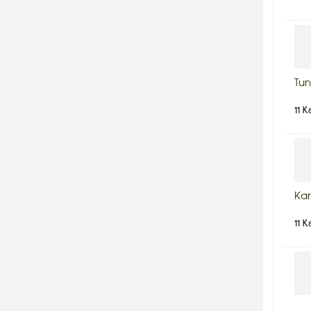
Tun
11 K
Kar
11 K