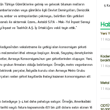
tün Türkiye Gümrüklerine gelmiş ve gelecek bilumum malların
5 K
mbarlarından veya gümrükle ilgili Devlet Demiryolları, Denizcilik
a, ambar ve antrepolardan çekmeye… belirtilen tüm yetkileri
e kanalı ile aktarmak üzere… Astaldi S.P.A – Mak-Yol İnşaat Sanayi
Hab
İnşaat ve Taahhüt A.Ş. İş Ortaklığını vekil tayin ettik.”
Yeni 
11 Ka
ediyesi’nden vekaletname ile yetkiyi alan konsorsiyum şirketi
 malzemeleri ithal etmeye başlıyor. Ancak, Sayıştay denetçilerinin
Kader
irketler, Avrasya Konsorsiyumu’nun yan şirketlerinden oluşuyor. Yani,
bırakt
nı grubun firmaları olduğu belirleniyor. Örneğin, metro vagonlarının
11 Ka
ektronik parçalar, İtalya’da kurulu olan Avrasya Metro Grubu
arçaları satan şirket kayıtlarda ihaleyi kazanan konsorsiyumun alt
Metal 
11 Ka
arı belediyeye 3-4 kat daha pahalıya satıyor. Örneğin, Amerika’daki
ODTÜ’n
arihli sayılı fatura kapsamında 677 bin 408 dolara satın alınan 16
30.000