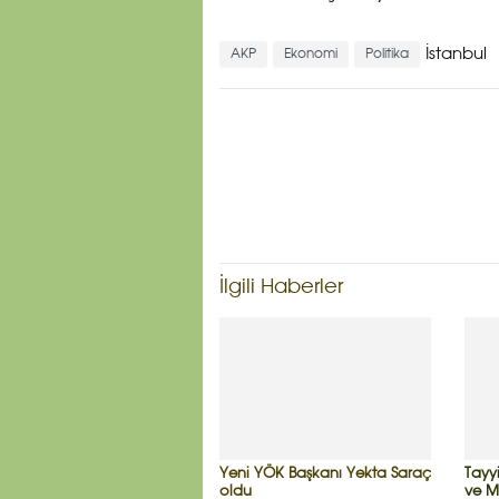
İstanbul
AKP
Ekonomi
Politika
İlgili Haberler
Yeni YÖK Başkanı Yekta Saraç
Tayy
oldu
ve Mu