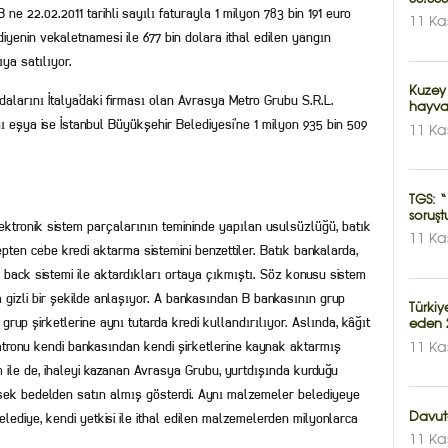
ne 22.02.2011 tarihli sayılı faturayla 1 milyon 783 bin 191 euro
11 Ka
ediyenin vekaletnamesi ile 677 bin dolara ithal edilen yangın
ya satılıyor.
Kuzey
alarını İtalya’daki firması olan Avrasya Metro Grubu S.R.L.
hayva
nı eşya ise İstanbul Büyükşehir Belediyesi’ne 1 milyon 935 bin 509
11 Ka
TGS: “
soruşt
lektronik sistem parçalarının temininde yapılan usulsüzlüğü, batık
11 Ka
pten cebe kredi aktarma sistemini benzettiler. Batık bankalarda,
 to back sistemi ile aktardıkları ortaya çıkmıştı. Söz konusu sistem
a gizli bir şekilde anlaşıyor. A bankasından B bankasının grup
Türki
rup şirketlerine aynı tutarda kredi kullandırılıyor. Aslında, kâğıt
eden 2
patronu kendi bankasından kendi şirketlerine kaynak aktarmış
11 Ka
 ile de, ihaleyi kazanan Avrasya Grubu, yurtdışında kurduğu
ksek bedelden satın almış gösterdi. Aynı malzemeler belediyeye
lediye, kendi yetkisi ile ithal edilen malzemelerden milyonlarca
Davuto
11 Ka