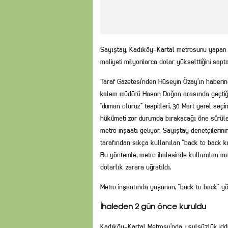
Sayıştay, Kadıköy-Kartal metrosunu yapan şir
maliyeti milyonlarca dolar yükselttiğini sapta
Taraf Gazetesi’nden Hüseyin Özay’ın haberine
kalem müdürü Hasan Doğan arasında geçtiği i
“duman oluruz” tespitleri, 30 Mart yerel seç
hükümeti zor durumda bırakacağı öne sürülen 
metro inşaatı geliyor. Sayıştay denetçilerinin
tarafından sıkça kullanılan “back to back kr
Bu yöntemle, metro ihalesinde kullanılan ma
dolarlık zarara uğratıldı.
Metro inşaatında yaşanan, “back to back” yö
İhaleden 2 gün önce kuruldu
Kadıköy-Kartal Metrosu’nda, usulsüzlük iddia