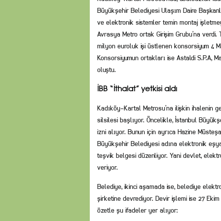
Büyükşehir Belediyesi Ulaşım Daire Başkanlı
ve elektronik sistemler temin montaj işletme
Avrasya Metro ortak Girişim Grubu’na verdi. T
milyon euroluk işi üstlenen konsorsiyum 4 Ma
Konsorsiyumun ortakları ise Astaldi S.P.A, M
oluştu.
İBB “İthalat” yetkisi aldı
Kadıköy-Kartal Metrosu’na ilişkin ihalenin 
silsilesi başlıyor. Öncelikle, İstanbul Büyük
izni alıyor. Bunun için ayrıca Hazine Müsteşa
Büyükşehir Belediyesi adına elektronik eşyal
teşvik belgesi düzenliyor. Yani devlet, elekt
veriyor.
Belediye, ikinci aşamada ise, belediye elektr
şirketine devrediyor. Devir işlemi ise 27 Eki
özetle şu ifadeler yer alıyor: