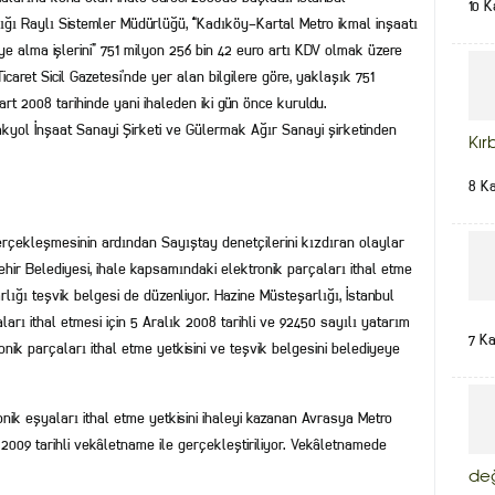
10 K
ğı Raylı Sistemler Müdürlüğü, “Kadıköy-Kartal Metro ikmal inşaatı
ye alma işlerini” 751 milyon 256 bin 42 euro artı KDV olmak üzere
icaret Sicil Gazetesi’nde yer alan bilgilere göre, yaklaşık 751
rt 2008 tarihinde yani ihaleden iki gün önce kuruldu.
akyol İnşaat Sanayi Şirketi ve Gülermak Ağır Sanayi şirketinden
Kır
8 K
gerçekleşmesinin ardından Sayıştay denetçilerini kızdıran olaylar
şehir Belediyesi, ihale kapsamındaki elektronik parçaları ithal etme
rlığı teşvik belgesi de düzenliyor. Hazine Müsteşarlığı, İstanbul
arı ithal etmesi için 5 Aralık 2008 tarihli ve 92450 sayılı yatarım
7 K
ronik parçaları ithal etme yetkisini ve teşvik belgesini belediyeye
onik eşyaları ithal etme yetkisini ihaleyi kazanan Avrasya Metro
m 2009 tarihli vekâletname ile gerçekleştiriliyor. Vekâletnamede
de