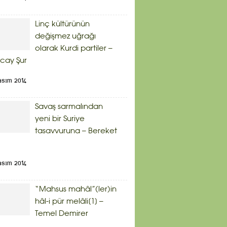
Linç kültürünün
değişmez uğrağı
olarak Kurdi partiler –
cay Şur
asım 2014
Savaş sarmalından
yeni bir Suriye
tasavvuruna – Bereket
asım 2014
“Mahsus mahâl”(ler)in
hâl-i pür melâli[1] –
Temel Demirer