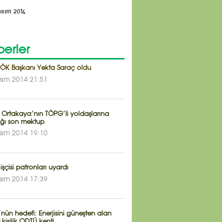
asım 2014
erler
YÖK Başkanı Yekta Saraç oldu
sım 2014 21:51
 Ortakaya’nın TÖPG’li yoldaşlarına
ığı son mektup
sım 2014 19:10
işçisi patronları uyardı
sım 2014 17:39
ün hedefi: Enerjisini güneşten alan
 kişilik ODTÜ kenti