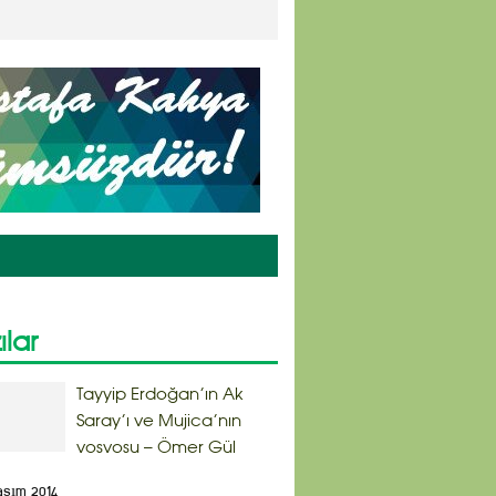
ılar
Tayyip Erdoğan’ın Ak
Saray’ı ve Mujica’nın
vosvosu – Ömer Gül
asım 2014