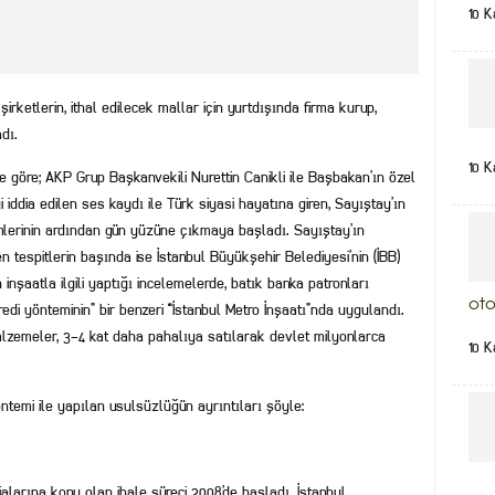
10 K
ketlerin, ithal edilecek mallar için yurtdışında firma kurup,
dı.
10 K
 göre; AKP Grup Başkanvekili Nurettin Canikli ile Başbakan’ın özel
ddia edilen ses kaydı ile Türk siyasi hayatına giren, Sayıştay’ın
imlerinin ardından gün yüzüne çıkmaya başladı. Sayıştay’ın
tespitlerin başında ise İstanbul Büyükşehir Belediyesi’nin (İBB)
 inşaatla ilgili yaptığı incelemelerde, batık banka patronları
oto
edi yönteminin” bir benzeri “İstanbul Metro İnşaatı”nda uygulandı.
lzemeler, 3-4 kat daha pahalıya satılarak devlet milyonlarca
10 K
ntemi ile yapılan usulsüzlüğün ayrıntıları şöyle:
larına konu olan ihale süreci 2008’de başladı. İstanbul