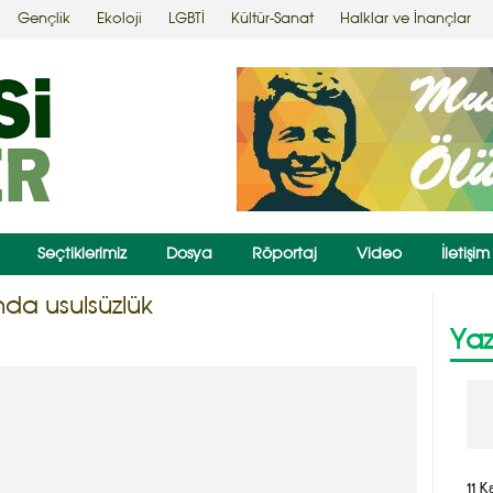
Gençlik
Ekoloji
LGBTİ
Kültür-Sanat
Halklar ve İnançlar
Seçtiklerimiz
Dosya
Röportaj
Video
İletişim
da usulsüzlük
Yaz
11 K