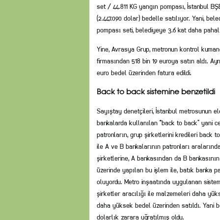
set / 44.811 KG yangın pompası, İstanbul BŞB 
(2.447.090 dolar) bedelle satılıyor. Yani, bel
pompası seti, belediyeye 3.6 kat daha pahalı
Yine, Avrasya Grup, metronun kontrol kumand
firmasından 518 bin 19 euroya satın aldı. Ay
euro bedel üzerinden fatura edildi.
Back to back sistemine benzetildi
Sayıştay denetçileri, İstanbul metrosunun e
bankalarda kullanılan “back to back” yani ce
patronların, grup şirketlerini kredileri back
ile A ve B bankalarının patronları aralarınd
şirketlerine, A bankasından da B bankasının g
üzerinde yapılan bu işlem ile, batık banka 
oluyordu. Metro inşaatında uygulanan sistem
şirketler aracılığı ile malzemeleri daha yü
daha yüksek bedel üzerinden satıldı. Yani be
dolarlık zarara uğratılmış oldu.