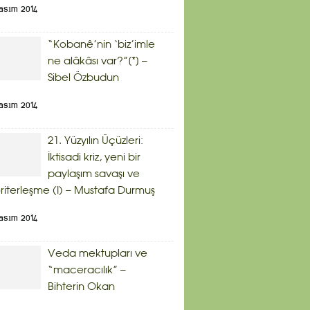
asım 2014
“Kobanê’nin ‘biz’imle
ne alâkâsı var?”[*] –
Sibel Özbudun
asım 2014
21. Yüzyılın Üçüzleri:
İktisadi kriz, yeni bir
paylaşım savaşı ve
riterleşme (I) – Mustafa Durmuş
asım 2014
Veda mektupları ve
“maceracılık” –
Bihterin Okan