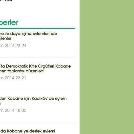
erler
e ile dayanışma eylemlerinde
ilenler
im 2014 23:24
’ta Demokratik Kitle Örgütleri Kobane
asın toplantısı düzenledi
im 2014 23:21
den Kobane için Kadıköy’de eylem
ı
im 2014 18:00
n’da Kobane’ye destek eylemi