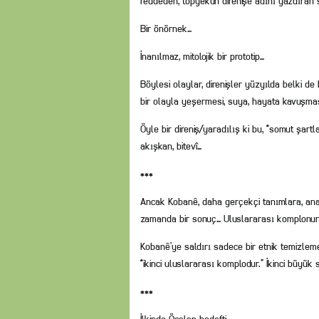
reddeden, topyekûn direnişe adını yazdıran 
Bir önörnek…
İnanılmaz, mitolojik bir prototip…
Böylesi olaylar, direnişler yüzyılda belki de 
bir olayla yeşermesi, suya, hayata kavuşmas
Öyle bir direniş/yaradılış ki bu, “somut şartla
akışkan, bitevî…
***
Ancak Kobanê, daha gerçekçi tanımlara, anali
zamanda bir sonuç… Uluslararası komplonun b
Kobanê’ye saldırı sadece bir etnik temizleme
“ikinci uluslararası komplodur.” İkinci büyük 
***