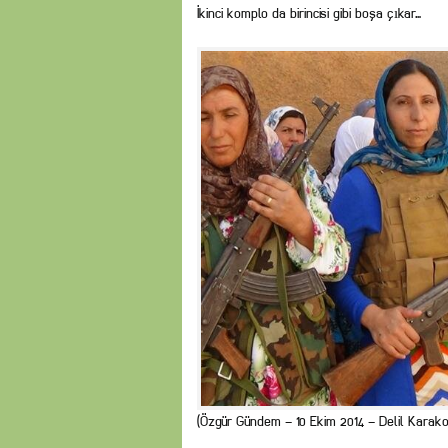
İkinci komplo da birincisi gibi boşa çıkar…
(Özgür Gündem – 10 Ekim 2014 – Delil Karak