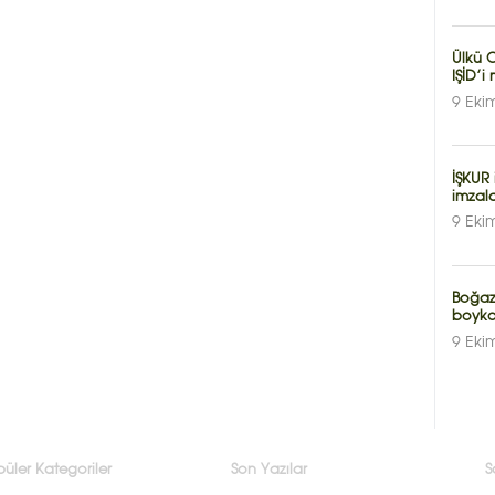
Ülkü O
IŞİD’
9 Eki
İŞKUR
imzalat
9 Eki
Boğazi
boyko
9 Eki
üler Kategoriler
Son Yazılar
S