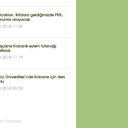
cakları: İktidara geldiğimizde PKK,
i mumla arayacak
m 2014 11:39
 işçisine Kobanê eylem tutanağı
tırıldı
m 2014 11:19
çi Üniversitesi’nde Kobane için ders
tu
m 2014 09:53
on Yorumlar