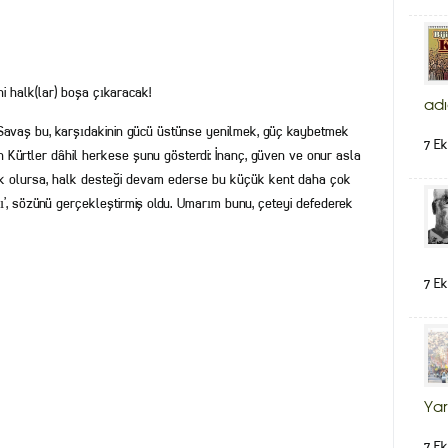
ni halk(lar) boşa çıkaracak!
adı
, “Savaş bu, karşıdakinin gücü üstünse yenilmek, güç kaybetmek
7 Ek
Kürtler dâhil herkese şunu gösterdi: İnanç, güven ve onur asla
ek olursa, halk desteği devam ederse bu küçük kent daha çok
zdı’, sözünü gerçekleştirmiş oldu. Umarım bunu, çeteyi defederek
7 Ek
Yar
7 Ek