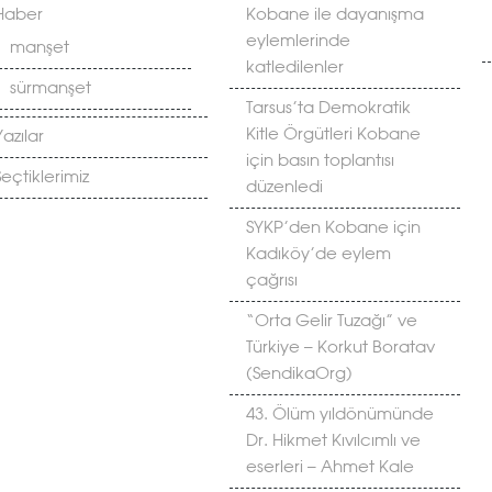
Haber
Kobane ile dayanışma
eylemlerinde
manşet
katledilenler
sürmanşet
Tarsus’ta Demokratik
Kitle Örgütleri Kobane
Yazılar
için basın toplantısı
Seçtiklerimiz
düzenledi
SYKP’den Kobane için
Kadıköy’de eylem
çağrısı
“Orta Gelir Tuzağı” ve
Türkiye – Korkut Boratav
(SendikaOrg)
43. Ölüm yıldönümünde
Dr. Hikmet Kıvılcımlı ve
eserleri – Ahmet Kale