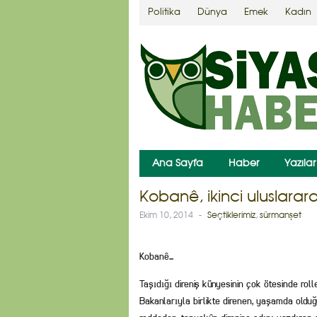
Politika
Dünya
Emek
Kadın
Ana Sayfa
Haber
Yazılar
Kobanê, ikinci uluslarar
Ekim 10, 2014
-
Seçtiklerimiz
,
sürmanşet
Kobanê…
Taşıdığı direniş künyesinin çok ötesinde rol
Bakanlarıyla birlikte direnen, yaşamda olduğu g