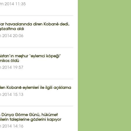
im 2014 11:35
lar havaalanında diren Kobané dedi,
gözaltına aldı
m 2014 20:06
istan’ın meşhur ‘eylemci köpeği’
nikos öldü
m 2014 19:57
n Kobanê eylemleri ile ilgili açıklama
m 2014 15:13
 Dünya Görme Günü, hükümet
ilerin taleplerine gözlerini kapıyor
m 2014 14:16