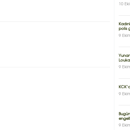
10 Ek
Kadın
polis 
9 Eki
Yunan
Louka
9 Eki
KCK’de
9 Eki
Bugün
engell
9 Eki