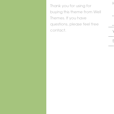
Thank you for using for
buying this theme from Well
Themes. If you have
questions, please feel free
contact.