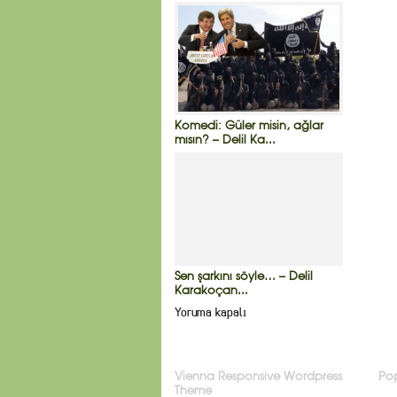
Komedi: Güler misin, ağlar
mısın? – Delil Ka...
Sen şarkını söyle… – Delil
Karakoçan...
Yoruma kapalı
Vienna Responsive Wordpress
Pop
Theme