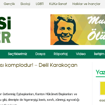
Gençlik
Ekoloji
LGBTİ
Kültür-Sanat
Halklar ve İnançlar
Seçtiklerimiz
Dosya
Röportaj
Video
İletişim
ası komplodur! – Delil Karakoçan
Yaz
ler üstlenmiş; Eşbaşkanları, Kanton Hükümeti Başkanları ve
ibi, direnişte de hiyerarşiyi, kastı, sınıfı, zümreyi, ayrıcalığı
ese