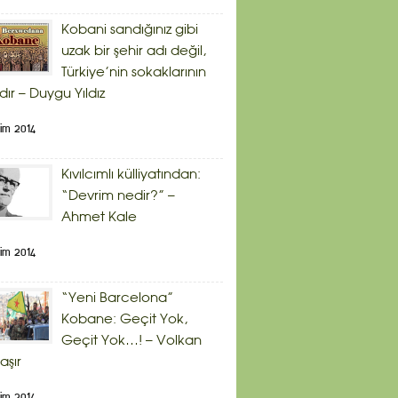
Kobani sandığınız gibi
uzak bir şehir adı değil,
Türkiye’nin sokaklarının
dır – Duygu Yıldız
im 2014
Kıvılcımlı külliyatından:
“Devrim nedir?” –
Ahmet Kale
im 2014
“Yeni Barcelona”
Kobane: Geçit Yok,
Geçit Yok…! – Volkan
aşır
im 2014