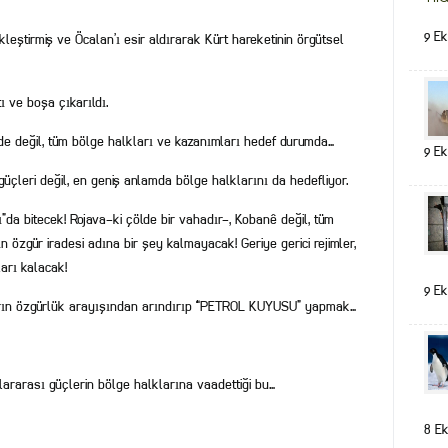
9 Ek
eştirmiş ve Öcalan’ı esir aldırarak Kürt hareketinin örgütsel
ı ve boşa çıkarıldı.
 de değil, tüm bölge halkları ve kazanımları hedef durumda…
9 Ek
 güçleri değil, en geniş anlamda bölge halklarını da hedefliyor.
”da bitecek! Rojava-ki çölde bir vahadır-, Kobanê değil, tüm
 özgür iradesi adına bir şey kalmayacak! Geriye gerici rejimler,
arı kalacak!
9 Ek
arın özgürlük arayışından arındırıp “PETROL KUYUSU” yapmak…
lararası güçlerin bölge halklarına vaadettiği bu…
8 Ek