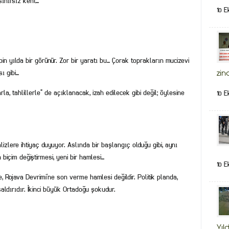
sınıfsız kent…
10 E
bin yılda bir görünür. Zor bir yaratı bu… Çorak toprakların mucizevi
ı gibi…
zin
rla, tahlillerle” de açıklanacak, izah edilecek gibi değil; öylesine
10 E
zlere ihtiyaç duyuyor. Aslında bir başlangıç olduğu gibi, aynı
içim değiştirmesi, yeni bir hamlesi…
10 E
, Rojava Devrimi’ne son verme hamlesi değildir. Politik planda,
saldırıdır. İkinci büyük Ortadoğu şokudur.
Yıld