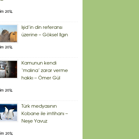
im 2014
Işid’in din referansı
üzerine – Göksel Ilgın
im 2014
Kamunun kendi
‘malına’ zarar verme
hakkı – Ömer Gül
im 2014
Türk medyasının
Kobane ile imtihanı –
Neşe Yavuz
im 2014