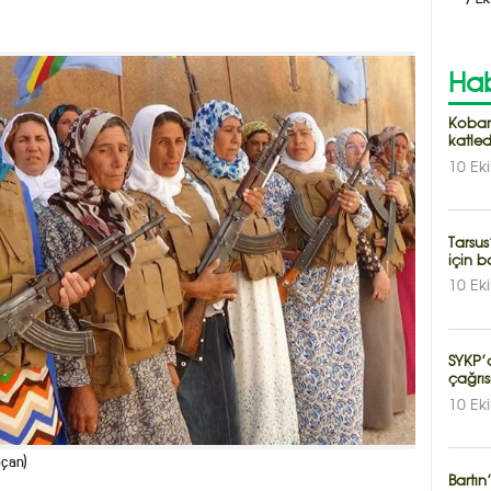
Hab
Koban
katled
10 Ek
Tarsus
için b
10 Ek
SYKP’
çağrıs
10 Ek
oçan)
Bartı