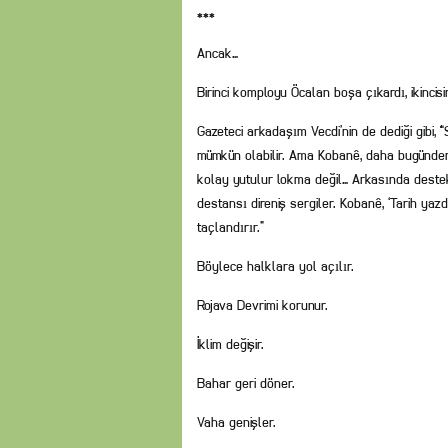
***
Ancak…
Birinci komployu Öcalan boşa çıkardı, ikincisi
Gazeteci arkadaşım Vecdi’nin de dediği gibi
mümkün olabilir. Ama Kobanê, daha bugünden 
kolay yutulur lokma değil… Arkasında dest
destansı direniş sergiler. Kobanê, ‘Tarih ya
taçlandırır.”
Böylece halklara yol açılır.
Rojava Devrimi korunur.
İklim değişir.
Bahar geri döner.
Vaha genişler.