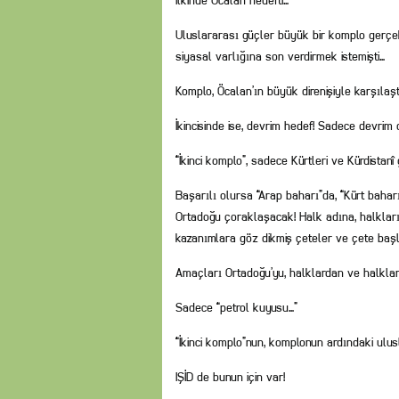
İlkinde Öcalan hedefti…
Uluslararası güçler büyük bir komplo gerçekl
siyasal varlığına son verdirmek istemişti…
Komplo, Öcalan’ın büyük direnişiyle karşılaşt
İkincisinde ise, devrim hedef! Sadece devrim
“İkinci komplo”, sadece Kürtleri ve Kürdistanî
Başarılı olursa “Arap baharı”da, “Kürt baharı
Ortadoğu çoraklaşacak! Halk adına, halkların
kazanımlara göz dikmiş çeteler ve çete başl
Amaçları Ortadoğu’yu, halklardan ve halkl
Sadece “petrol kuyusu…”
“İkinci komplo”nun, komplonun ardındaki ulus
IŞİD de bunun için var!