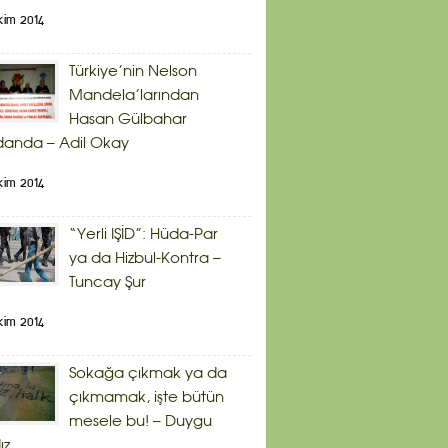
kim 2014
Türkiye’nin Nelson
Mandela’larından
Hasan Gülbahar
danda – Adil Okay
kim 2014
“Yerli IŞİD”: Hüda-Par
ya da Hizbul-Kontra –
Tuncay Şur
kim 2014
Sokağa çıkmak ya da
çıkmamak, işte bütün
mesele bu! – Duygu
ız