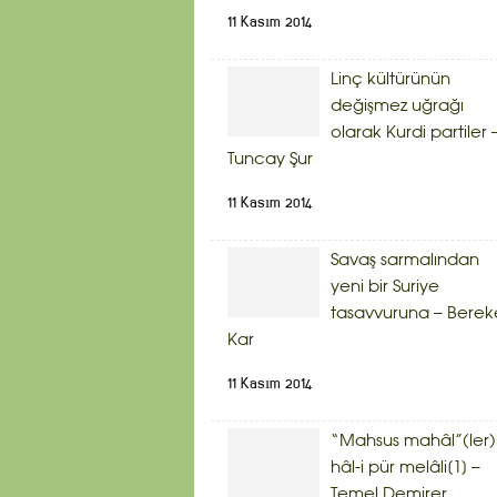
11 Kasım 2014
Linç kültürünün
değişmez uğrağı
olarak Kurdi partiler 
Tuncay Şur
11 Kasım 2014
Savaş sarmalından
yeni bir Suriye
tasavvuruna – Berek
Kar
11 Kasım 2014
“Mahsus mahâl”(ler)
hâl-i pür melâli[1] –
Temel Demirer