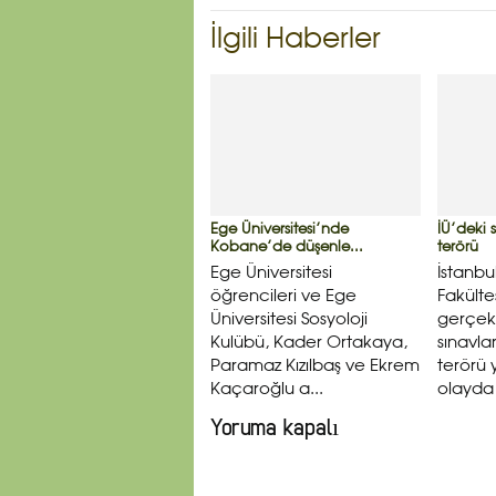
İlgili Haberler
Ege Üniversitesi’nde
İÜ’deki
Kobane’de düşenle...
terörü
Ege Üniversitesi
İstanbul
öğrencileri ve Ege
Fakülte
Üniversitesi Sosyoloji
gerçekl
Kulübü, Kader Ortakaya,
sınavl
Paramaz Kızılbaş ve Ekrem
terörü
Kaçaroğlu a...
olayda 
Yoruma kapalı