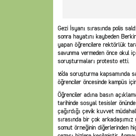
Gezi İsyanı sırasında polis sal
sonra hayatını kaybeden Berkin 
yapan öğrencilere rektörlük tar
savunma vermeden önce okul içe
soruşturmaları protesto etti.
16’da soruşturma kapsamında sa
öğrenciler öncesinde kampüs içi
Öğrenciler adına basın açıklama
tarihinde sosyal tesisler önünd
çağırdığı çevik kuvvet müdahale
sırasında bir çok arkadaşımız 
somut örneğinin diğerlerinden hi
cezası bizlere kesilmiştir. Anm