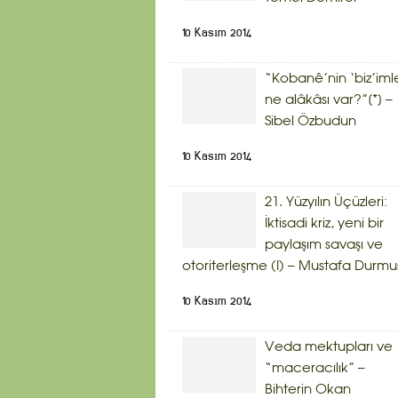
10 Kasım 2014
“Kobanê’nin ‘biz’iml
ne alâkâsı var?”[*] –
Sibel Özbudun
10 Kasım 2014
21. Yüzyılın Üçüzleri:
İktisadi kriz, yeni bir
paylaşım savaşı ve
otoriterleşme (I) – Mustafa Durmu
10 Kasım 2014
Veda mektupları ve
“maceracılık” –
Bihterin Okan