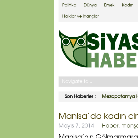
Politika
Dünya
Emek
Kadın
Halklar ve İnançlar
Son Haberler :
Mezopotamya Ha
Manisa’da kadın ci
Mayıs 7, 2014
-
Haber
,
manş
Manisa’nın Gölmarmara i