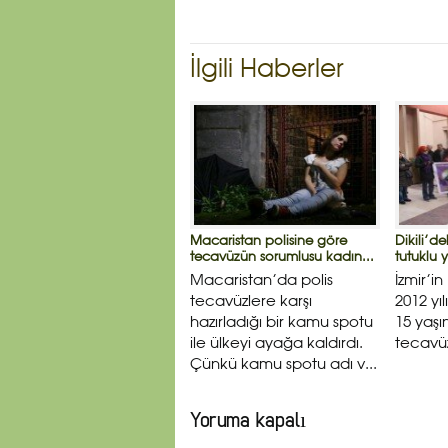
İlgili Haberler
Macaristan polisine göre
Dikili’d
tecavüzün sorumlusu kadın...
tutuklu y
Macaristan’da polis
İzmir’in
tecavüzlere karşı
2012 yıl
hazırladığı bir kamu spotu
15 yaşı
ile ülkeyi ayağa kaldırdı.
tecavüz
Çünkü kamu spotu adı v...
Yoruma kapalı