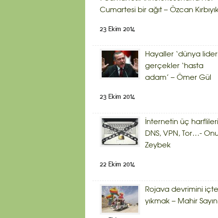
Cumartesi bir ağıt – Özcan Kırbıyı
23 Ekim 2014
Hayaller ‘dünya lider
gerçekler ‘hasta
adam’ – Ömer Gül
23 Ekim 2014
İnternetin üç harflileri
DNS, VPN, Tor…- Onu
Zeybek
22 Ekim 2014
Rojava devrimini içt
yıkmak – Mahir Sayın