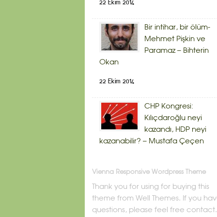
22 Ekim 2014
Bir intihar, bir ölüm-
Mehmet Pişkin ve
Paramaz – Bihterin
Okan
22 Ekim 2014
CHP Kongresi:
Kılıçdaroğlu neyi
kazandı, HDP neyi
kazanabilir? – Mustafa Çeçen
Vienna Responsive Wordpress Theme
Thank you for using for buying this
theme from Well Themes. If you ha
questions, please feel free contact.