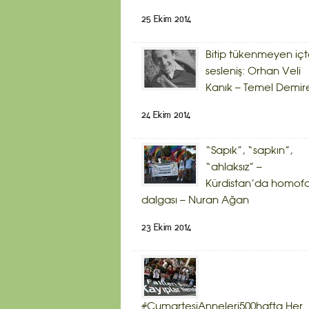
25 Ekim 2014
Bitip tükenmeyen iç
sesleniş: Orhan Veli
Kanık – Temel Demir
24 Ekim 2014
“Sapık”, “sapkın”,
“ahlaksız” –
Kürdistan’da homof
dalgası – Nuran Ağan
23 Ekim 2014
#CumartesiAnneleri500hafta Her