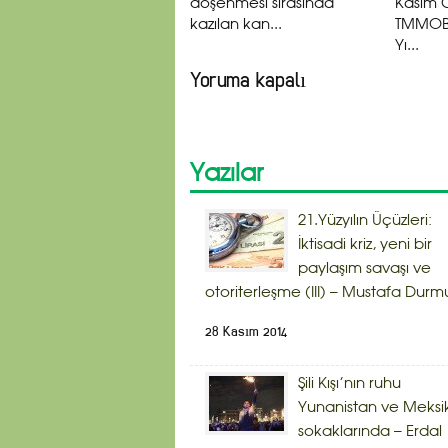
döşenmesi sırasında
Kasım 
kazılan kan...
TMMOB 
Yı...
Yoruma kapalı
Yazılar
21.Yüzyılın Üçüzleri:
İktisadi kriz, yeni bir
paylaşım savaşı ve
otoriterleşme (III) – Mustafa Durm
28 Kasım 2014
Şili Kışı’nın ruhu
Yunanistan ve Meksi
sokaklarında – Erdal