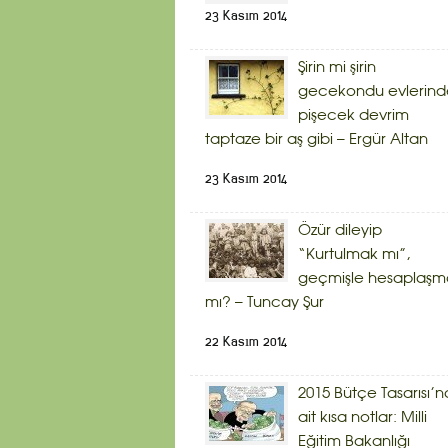
23 Kasım 2014
Şirin mi şirin
gecekondu evlerind
pişecek devrim
taptaze bir aş gibi – Ergür Altan
23 Kasım 2014
Özür dileyip
“Kurtulmak mı”,
geçmişle hesaplaşm
mı? – Tuncay Şur
22 Kasım 2014
2015 Bütçe Tasarısı’n
ait kısa notlar: Milli
Eğitim Bakanlığı