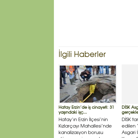
İlgili Haberler
Hatay Erzin’de iş cinayeti: 31
DİSK Asg
yaşındaki işç...
gerçekleş
Hatay’ın Erzin İlçesi’nin
DİSK ta
Kızlarçayı Mahallesi’nde
edilen 
kanalizasyon borusu
Asgari 