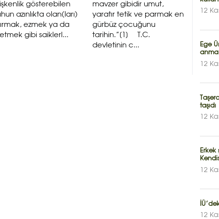
şkenlik gösterebilen
mavzer gibidir umut,
12 Ka
hun azınlıkta olan(ları)
yaratır tetik ve parmak en
ştırmak, ezmek ya da
gürbüz çocuğunu
etmek gibi saiklerl...
tarihin.”[1] T.C.
Ege Ün
devletinin c...
anma 
12 Ka
Taşero
taşıdı
12 Ka
Erkek 
Kendis
12 Ka
İÜ’de
12 Ka