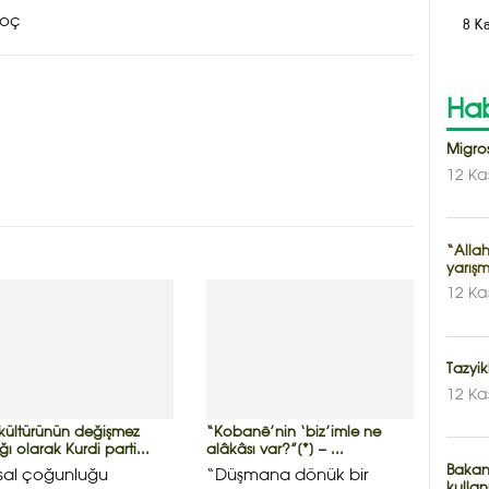
Koç
8 K
Hab
Migros
12 Ka
“Allah
yarışm
12 Ka
Tazyik
12 Ka
 kültürünün değişmez
“Kobanê’nin ‘biz’imle ne
ı olarak Kurdi parti...
alâkâsı var?”[*] – ...
Bakanl
sal çoğunluğu
“Düşmana dönük bir
kullan