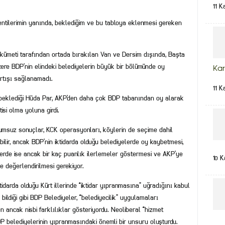
11 K
ntilerimin yanında, beklediğim ve bu tabloya eklenmesi gereken
kümeti tarafından ortada bırakılan Van ve Dersim dışında, Başta
ere BDP’nin elindeki belediyelerin büyük bir bölümünde oy
Kar
artışı sağlanamadı.
11 K
 beklediği Hüda Par, AKP’den daha çok BDP tabanından oy alarak
isi olma yoluna girdi.
umsuz sonuçlar, KCK operasyonları, köylerin de seçime dahil
ilir, ancak BDP’nin iktidarda olduğu belediyelerde oy kaybetmesi,
lerde ise ancak bir kaç puanlık ilerlemeler göstermesi ve AKP’ye
10 K
e değerlendirilmesi gerekiyor.
idarda olduğu Kürt illerinde “iktidar yıpranmasına” uğradığını kabul
ldiği gibi BDP Belediyeler, “belediyecilik” uygulamaları
 ancak nisbi farklılıklar gösteriyordu. Neoliberal “hizmet
DP belediyelerinin yıpranmasındaki önemli bir unsuru oluşturdu.