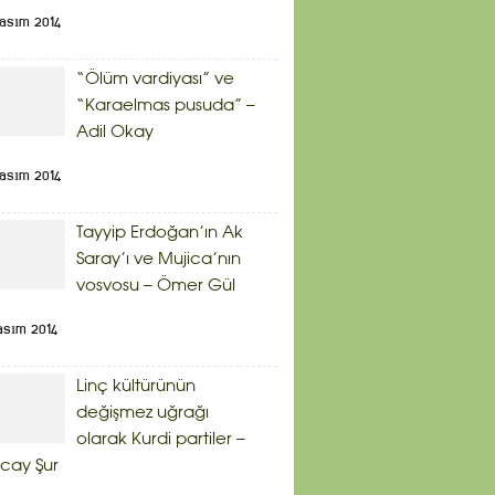
Kasım 2014
“Ölüm vardiyası” ve
“Karaelmas pusuda” –
Adil Okay
Kasım 2014
Tayyip Erdoğan’ın Ak
Saray’ı ve Mujica’nın
vosvosu – Ömer Gül
asım 2014
Linç kültürünün
değişmez uğrağı
olarak Kurdi partiler –
cay Şur