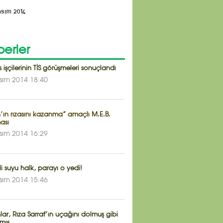
asım 2014
erler
 işçilerinin TİS görüşmeleri sonuçlandı
sım 2014 18:40
’ın rızasını kazanma” amaçlı M.E.B.
ası
sım 2014 16:29
li suyu halk, parayı o yedi!
sım 2014 15:46
ar, Rıza Sarraf’ın uçağını dolmuş gibi
mış