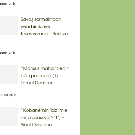
asım 2014
Savaş sarmalından
yeni bir Suriye
tasavvuruna – Bereket
asım 2014
“Mahsus mahâl”(ler)in
hâl-i pür melâli[1] –
Temel Demirer
asım 2014
“Kobanê’nin ‘biz’imle
ne alâkâsı var?”[*] –
Sibel Özbudun