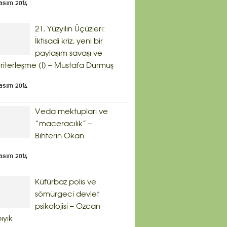
asım 2014
21. Yüzyılın Üçüzleri:
İktisadi kriz, yeni bir
paylaşım savaşı ve
riterleşme (I) – Mustafa Durmuş
asım 2014
Veda mektupları ve
“maceracılık” –
Bihterin Okan
asım 2014
Küfürbaz polis ve
sömürgeci devlet
psikolojisi – Özcan
bıyık