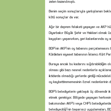
zaten kazanılmıştı.
Benim seçim sonuçlarıyla yanlışlanan bekle
kötü sonuçlar da var.
Ağır bir deprem felaketi yaşayan ve AKP hü
Diyarbakır Büyük Şehir ve Hakkari olmak üz
kayıpları yaşanırken, geri kalanlarında oy 
BDP’nin AKP’nin oy tabanını parçalamasını
Kürdistani siyaset tabanının İslamcı Kürt Part
Buraya ancak bu kadarını sığdırabildiğim ol
olması gibi bazı nesnel nedenlerle açıklanab
iktidarda olmadığı yerlerde girdiği mücadele
oy kaybettirememesinin öznel nedenlerinin d
BDP’li belediyelerin yaklaşık üç dönemdir ikt
etmek gerekiyor. Bölgede yaşayan herkesin bi
bakımından AKP’li veya CHP’li belediyelerden
belediyeciliği”nin başarısız uygulamaları, B