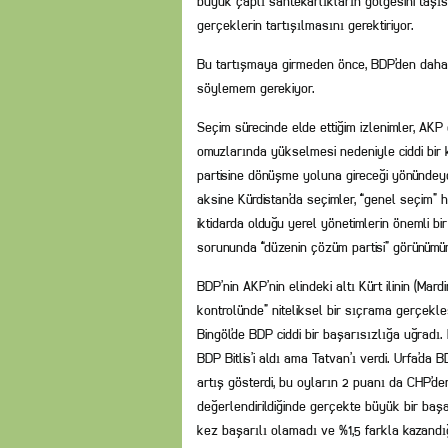
büyük çaplı sahtekarlıkların gölgesini taşıs
gerçeklerin tartışılmasını gerektiriyor.
Bu tartışmaya girmeden önce, BDP’den daha 
söylemem gerekiyor.
Seçim sürecinde elde ettiğim izlenimler, AKP
omuzlarında yükselmesi nedeniyle ciddi bir
partisine dönüşme yoluna gireceği yönündeydi
aksine Kürdistan’da seçimler, “genel seçim”
iktidarda olduğu yerel yönetimlerin önemli b
sorununda “düzenin çözüm partisi” görünümü
BDP’nin AKP’nin elindeki altı Kürt ilinin (Mardi
kontrolünde” niteliksel bir sıçrama gerçek
Bingöl’de BDP ciddi bir başarısızlığa uğradı.
BDP Bitlis’i aldı ama Tatvan’ı verdi. Urfa’d
artış gösterdi, bu oyların 2 puanı da CHP’den g
değerlendirildiğinde gerçekte büyük bir başa
kez başarılı olamadı ve %1,5 farkla kazandığ