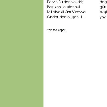
Pervin Buldan ve İdris
deği
Baluken ile İstanbul
güru
Milletvekili Sırrı Süreyya
sıkı
Önder’den oluşan H...
yok 
Yoruma kapalı