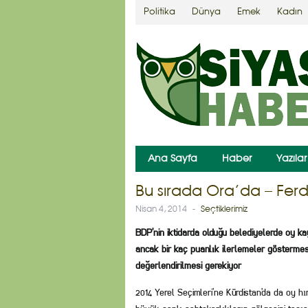
Politika
Dünya
Emek
Kadın
Ana Sayfa
Haber
Yazılar
Bu sırada Ora’da – Fer
Nisan 4, 2014
-
Seçtiklerimiz
BDP’nin iktidarda olduğu belediyelerde oy ka
ancak bir kaç puanlık ilerlemeler gösterme
değerlendirilmesi gerekiyor
2014 Yerel Seçimleri’ne Kürdistan’da da oy h