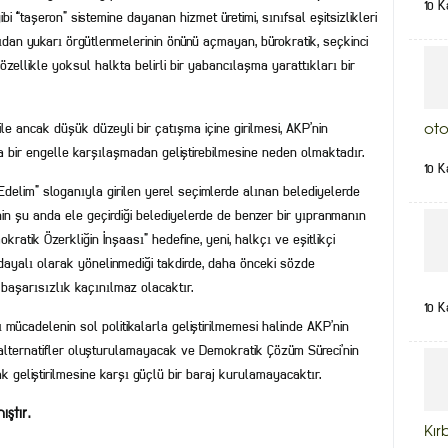
10 K
ibi “taşeron” sistemine dayanan hizmet üretimi, sınıfsal eşitsizlikleri
ağıdan yukarı örgütlenmelerinin önünü açmayan, bürokratik, seçkinci
ellikle yoksul halkta belirli bir yabancılaşma yarattıkları bir
e ancak düşük düzeyli bir çatışma içine girilmesi, AKP’nin
oto
la bir engelle karşılaşmadan geliştirebilmesine neden olmaktadır.
10 K
Edelim” sloganıyla girilen yerel seçimlerde alınan belediyelerde
’nin şu anda ele geçirdiği belediyelerde de benzer bir yıpranmanın
ratik Özerkliğin İnşaası” hedefine, yeni, halkçı ve eşitlikçi
a dayalı olarak yönelinmediği takdirde, daha önceki sözde
 başarısızlık kaçınılmaz olacaktır.
10 K
 mücadelenin sol politikalarla geliştirilmemesi halinde AKP’nin
 alternatifler oluşturulamayacak ve Demokratik Çözüm Süreci’nin
ak geliştirilmesine karşı güçlü bir baraj kurulamayacaktır.
ştır.
Kır