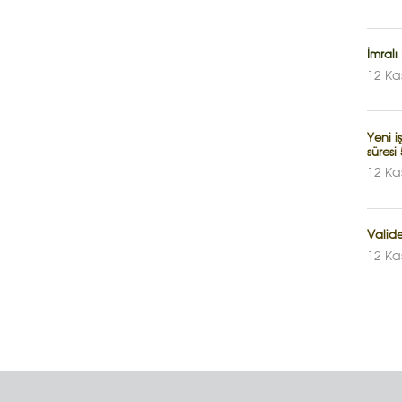
İmralı 
12 Ka
Yeni i
süresi
12 Ka
Valid
12 Ka