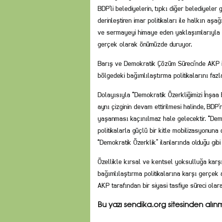
BDP’li belediyelerin, tıpkı diğer belediyeler g
derinleştiren imar politikaları ile halkın aş
ve sermayeyi himaye eden yaklaşımlarıyla öz
gerçek olarak önümüzde duruyor.
Barış ve Demokratik Çözüm Süreci’nde AKP il
bölgedeki bağımlılaştırma politikalarını faz
Dolayısıyla “Demokratik Özerkliğimizi İnşaa 
aynı çizginin devam ettirilmesi halinde, BDP
yaşanması kaçınılmaz hale gelecektir. “Demok
politikalarla güçlü bir kitle mobilizasyonun
“Demokratik Özerklik” ilanlarında olduğu gibi
Özellikle kırsal ve kentsel yoksulluğa karşı
bağımlılaştırma politikalarına karşı gerçek
AKP tarafından bir siyasi tasfiye süreci olar
Bu yazı sendika.org sitesinden alınmı