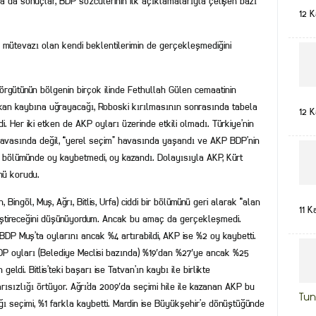
a da sonuçlar, BDP sözcülerinin ilk açıklamalarıyla çelişen bazı
12 
mütevazı olan kendi beklentilerimin de gerçekleşmediğini
 örgütünün bölgenin birçok ilinde Fethullah Gülen cemaatinin
 kan kaybına uğrayacağı, Roboski kırılmasının sonrasında tabela
12 
. Her iki etken de AKP oyları üzerinde etkili olmadı. Türkiye’nin
 havasında değil, “yerel seçim” havasında yaşandı ve AKP BDP’nin
ir bölümünde oy kaybetmedi, oy kazandı. Dolayısıyla AKP, Kürt
nü korudu.
n, Bingöl, Muş, Ağrı, Bitlis, Urfa) ciddi bir bölümünü geri alarak “alan
11 K
leştireceğini düşünüyordum. Ancak bu amaç da gerçekleşmedi.
 BDP Muş’ta oylarını ancak %4 artırabildi, AKP ise %2 oy kaybetti.
a BDP oyları (Belediye Meclisi bazında) %19′dan %27′ye ancak %25
eldi. Bitlis’teki başarı ise Tatvan’ın kaybı ile birlikte
rısızlığı örtüyor. Ağrı’da 2009′da seçimi hile ile kazanan AKP bu
Tun
ı seçimi, %1 farkla kaybetti. Mardin ise Büyükşehir’e dönüştüğünde