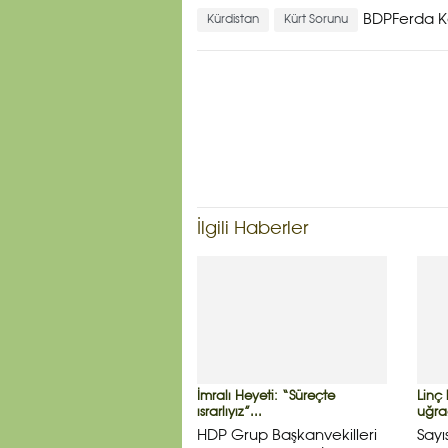
BDPFerda 
Kürdistan
Kürt Sorunu
İlgili Haberler
İmralı Heyeti: “Süreçte
Linç
ısrarlıyız”...
uğrağ
HDP Grup Başkanvekilleri
Sayı