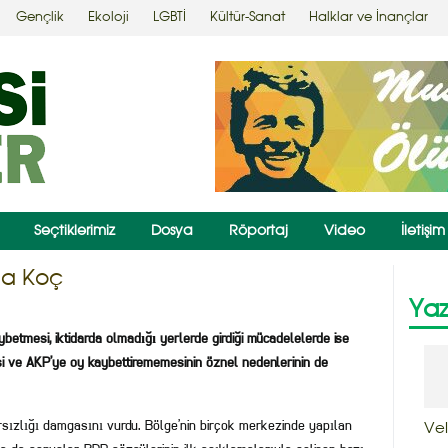
Gençlik
Ekoloji
LGBTİ
Kültür-Sanat
Halklar ve İnançlar
Seçtiklerimiz
Dosya
Röportaj
Video
İletişim
da Koç
Yaz
ybetmesi, iktidarda olmadığı yerlerde girdiği mücadelelerde ise
si ve AKP’ye oy kaybettirememesinin öznel nedenlerinin de
ırsızlığı damgasını vurdu. Bölge’nin birçok merkezinde yapılan
Vel