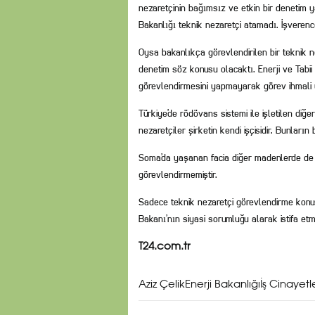
nezaretçinin bağımsız ve etkin bir denetim
Bakanlığı teknik nezaretçi atamadı. İşverenc
Oysa bakanlıkça görevlendirilen bir teknik 
denetim söz konusu olacaktı. Enerji ve Tabi
görevlendirmesini yapmayarak görev ihmali 
Türkiye’de rödövans sistemi ile işletilen di
nezaretçiler şirketin kendi işçisidir. Bunlar
Soma’da yaşanan facia diğer madenlerde de y
görevlendirmemiştir.
Sadece teknik nezaretçi görevlendirme konus
Bakanı’nın siyasi sorumluğu alarak istifa etmes
T24.com.tr
Aziz ÇelikEnerji Bakanlığıİş Cinaye