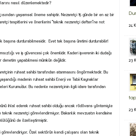
klarını nasıl düzenlemektedir?
Du
çısından yaşamsal öneme sahiptir. Nezaretçi 15 günde bir en az bir
i tespitlerini ve önerilerini “teknik nezaretçi defteri”ne not
24 
tek başına durdurabilmesidir. Evet tek başına üretimi durdurabilir!
ımsızlığı ve iş güvencesi çok önemlidir. Kaderi işverenin iki dudağı
bir denetim yapabilmesi mümkün değildir.
23 
retçinin ruhsat sahibi tarafından atanmasını öngörmektedir. Bu
aşandığı madenin ruhsat sahibi Enerji ve Tabii Kaynaklar
eri Kurumu’dur. Bu nedenle nezaretçinin ilgili idare tarafından
tap
münü ihlal ederek ruhsat sahibi olduğu ancak rödövans yöntemiyle
23 
ere teknik nezaretçi görevlendirmiyor. Bakanlık mevzuatın kendisine
lülüğünü de özelleştirmiştir.
i görevlendiriyor. Özel sektörün kendi çalışanı olan teknik