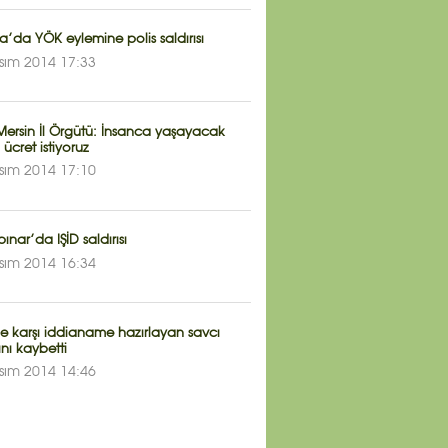
’da YÖK eylemine polis saldırısı
sım 2014 17:33
Mersin İl Örgütü: İnsanca yaşayacak
 ücret istiyoruz
sım 2014 17:10
pınar’da IŞİD saldırısı
sım 2014 16:34
e karşı iddianame hazırlayan savcı
nı kaybetti
sım 2014 14:46