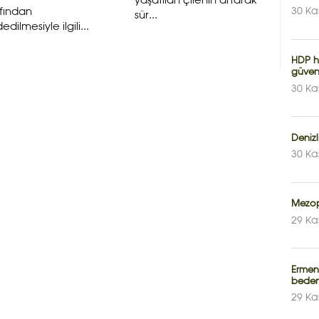
yaşatılan çilenin artarak
fından
30 Ka
sür...
edilmesiyle ilgili...
HDP h
güven
30 Ka
Deniz
30 Ka
Mezop
29 Ka
Ermen
bedeni
29 Ka