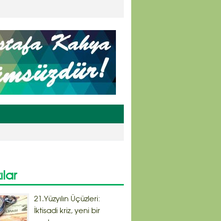
r
ılar
21.Yüzyılın Üçüzleri:
İktisadi kriz, yeni bir