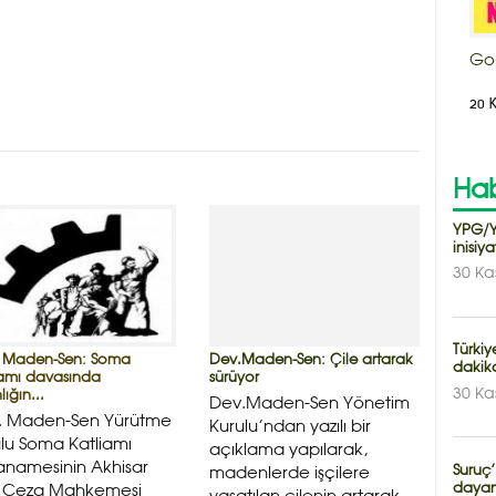
Go
20 
Hab
YPG/Y
inisiy
30 Ka
Türkiy
 Maden-Sen: Soma
Dev.Maden-Sen: Çile artarak
dakika
iamı davasında
sürüyor
30 Ka
lığın...
Dev.Maden-Sen Yönetim
. Maden-Sen Yürütme
Kurulu’ndan yazılı bir
lu Soma Katliamı
açıklama yapılarak,
anamesinin Akhisar
Suruç’
madenlerde işçilere
dayan
r Ceza Mahkemesi