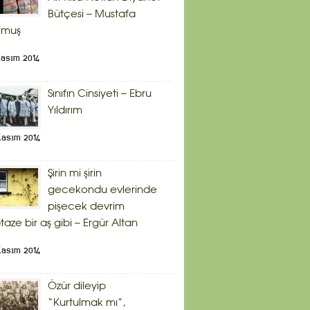
Bütçesi – Mustafa
rmuş
Kasım 2014
Sınıfın Cinsiyeti – Ebru
Yıldırım
Kasım 2014
Şirin mi şirin
gecekondu evlerinde
pişecek devrim
taze bir aş gibi – Ergür Altan
Kasım 2014
Özür dileyip
“Kurtulmak mı”,