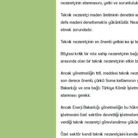
nezaretçinin atanmasını, yetki ve sorumlulu
Teknik nezaretçi maden üretiminin denetimi a
defa madeni denetlemekle yükümlüdür. Nezaretç
etmek zorundadır.
Teknik nezaretçinin en önemli yetkisi ise işi 
Böylesi kritik bir role sahip nezaretçinin bağ
arasında olan bir teknik nezaretçinin etkin 
Ancak yönetmeliğin 108. maddesi teknik neza
son derece önemli, çünkü Soma katliamının y
Bakanlığı ve ona bağlı Türkiye Kömür İşletmel
atanması gerekir.
Ancak Enerji Bakanlığı yönetmeliğin bu hük
işletmesini özel sektöre devrettiği işletmel
verdiği teknik nezaretçi görevlendirme yüküm
Özel sektör kendi teknik nezaretçisini kendis