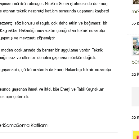
 yapması mümkün olmuyor. Nitekim Soma işletmesinde de Enerji
e atanan teknik nezaretçi katliam sırasında yaşamını kaybetti.
mı?
nezaretçi söz konusu olsaydı, çok daha etkin ve bağımsız bir
22 
i Kaynaklar Bakanlığı mevzuatın gereği olan teknik nezaretçi
yapmış ve mevzuatı çiğnemiştir.
ğer maden ocaklarında da benzer bir uygulama vardır. Teknik
ın bağımsız ve etkin bir denetim yapması mümkün değildir.
büt
aşanabilir, çünkü oralarda da Enerji Bakanlığı teknik nezaretçi
22 
unda yaşanan ihmal ve ihlal bile Enerji ve Tabii Kaynaklar
i için yeterlidir.
22 
tleriSomaSoma Katliamı