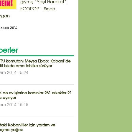
giymiş “Yeşil Hareket”:
ECOPOP – Sinan
rgan
Kasım 2014
erler
PJ komutanı Meysa Ebdo: Kobani’de
atif bizde ama tehlike sürüyor
sım 2014 15:24
e’de ev işlerine kadınlar 261 erkekler 21
 ayırıyor
sım 2014 15:15
taki Kobanililer için yardım ve
ışma çağrısı