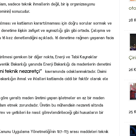
liam, sadece teknik ihmallerin değil, bir iş organizasyonu
oto
minin) sonucudur.
28 
rılması ve katliamın karartılmaması için doğru sorular sormak ve
 denetime ilişkin zafiyet ve aymazlığı gün gibi ortada. Çalışma ve
 16 kez denetlendiğini açıkladı. 16 denetime rağmen yaşanan facia
ilmesi gereken bir diğer nokta, Enerji ve Tabii Kaynaklar
Çir
venlik Bakanlığı yanında Enerji Bakanlığı da madenlerin denetimi
26 
kavramında odaklanmaktadır. Daimi
mi teknik nezaretçi”
anlığın ihmal ve ihlalleri katliamda ciddi bir faktör olarak ele
göre yeraltı maden üretimi yapan işletmeler en az bir maden
dam etmek zorundadır. Üretim bu mühendisin nezareti altında
25 
v ve yetkileri ile nasıl görevlendirileceği gibi hususların bir
 Kanunu Uygulama Yönetmeliği’nin 107-113 arası maddeleri teknik