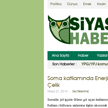
Politika
Dünya
Emek
Kadın
Ana Sayfa
Haber
Yazılar
Son Haberler :
YPG/YPJ komuta
Soma katliamında Enerji 
Çelik
Mayıs 21, 2014
-
Seçtiklerimiz
Soma’da 301 işçinin ölüme yol açan katliamı
Katliam rödövans sistemine ilişkin ekonomik 