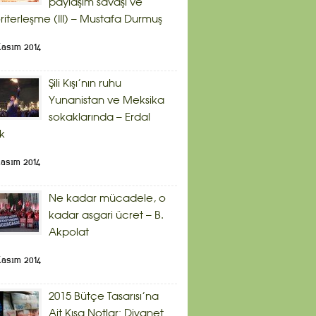
paylaşım savaşı ve
riterleşme (III) – Mustafa Durmuş
Kasım 2014
Şili Kışı’nın ruhu
Yunanistan ve Meksika
sokaklarında – Erdal
ik
Kasım 2014
Ne kadar mücadele, o
kadar asgari ücret – B.
Akpolat
Kasım 2014
2015 Bütçe Tasarısı’na
Ait Kısa Notlar: Diyanet