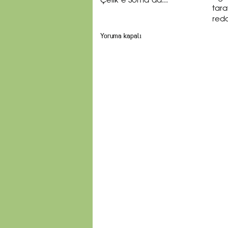
Çelik’e Soma’da...
tara
redd
Yoruma kapalı