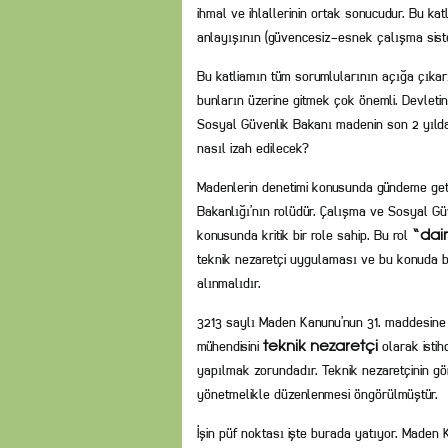
ihmal ve ihlallerinin ortak sonucudur. Bu kat
anlayışının (güvencesiz-esnek çalışma siste
Bu katliamın tüm sorumlularının açığa çıka
bunların üzerine gitmek çok önemli. Devletin
Sosyal Güvenlik Bakanı madenin son 2 yılda
nasıl izah edilecek?
Madenlerin denetimi konusunda gündeme getir
Bakanlığı’nın rolüdür. Çalışma ve Sosyal Gü
konusunda kritik bir role sahip. Bu rol
“dai
teknik nezaretçi uygulaması ve bu konuda bak
alınmalıdır.
3213 saylı Maden Kanunu’nun 31. maddesine 
mühendisini
olarak istih
teknik nezaretçi
yapılmak zorundadır. Teknik nezaretçinin göre
yönetmelikle düzenlenmesi öngörülmüştür.
İşin püf noktası işte burada yatıyor. Maden