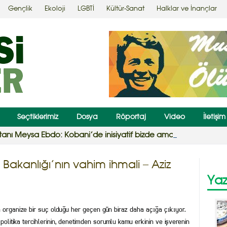
Gençlik
Ekoloji
LGBTİ
Kültür-Sanat
Halklar ve İnançlar
Seçtiklerimiz
Dosya
Röportaj
Video
İletişim
nı Meysa Ebdo: Kobani’de inisiyatif bizde ama tehlike sürüyo
Bakanlığı’nın vahim ihmali – Aziz
Yaz
n organize bir suç olduğu her geçen gün biraz daha açığa çıkıyor.
politika tercihlerinin, denetimden sorumlu kamu erkinin ve işverenin