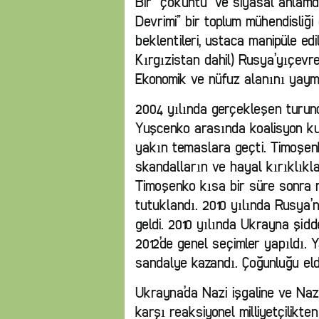
Bir “çöküntü” ve siyasal anlam
Devrimi” bir toplum mühendisliği 
beklentileri, ustaca manipüle edi
Kırgızistan dahil) Rusya’yıçevr
Ekonomik ve nüfuz alanını yaym
2004 yılında gerçekleşen turunc
Yuşcenko arasında koalisyon kur
yakın temaslara geçti. Timoşenk
skandalların ve hayal kırıklıkl
Timoşenko kısa bir süre sonra 
tutuklandı. 2010 yılında Rusya’
geldi. 2010 yılında Ukrayna şidde
2012’de genel seçimler yapıldı. Y
sandalye kazandı. Çoğunluğu eld
Ukrayna’da Nazi işgaline ve Naz
karşı reaksiyonel milliyetçilikte