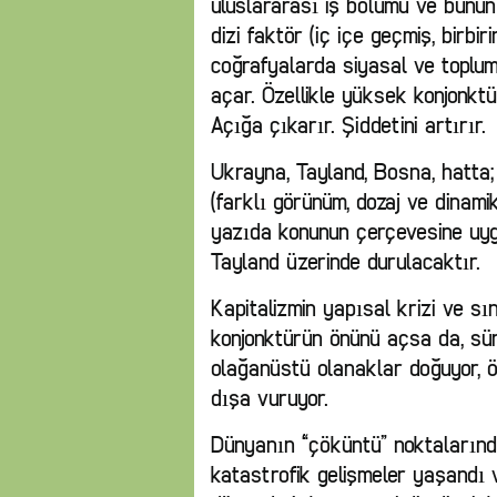
uluslararası iş bölümü ve bunun
dizi faktör (iç içe geçmiş, birbir
coğrafyalarda siyasal ve toplum
açar. Özellikle yüksek konjonktür
Açığa çıkarır. Şiddetini artırır.
Ukrayna, Tayland, Bosna, hatta;
(farklı görünüm, dozaj ve dinami
yazıda konunun çerçevesine uygu
Tayland üzerinde durulacaktır.
Kapitalizmin yapısal krizi ve sı
konjonktürün önünü açsa da, süreç
olağanüstü olanaklar doğuyor, ö
dışa vuruyor.
Dünyanın “çöküntü” noktalarında
katastrofik gelişmeler yaşandı