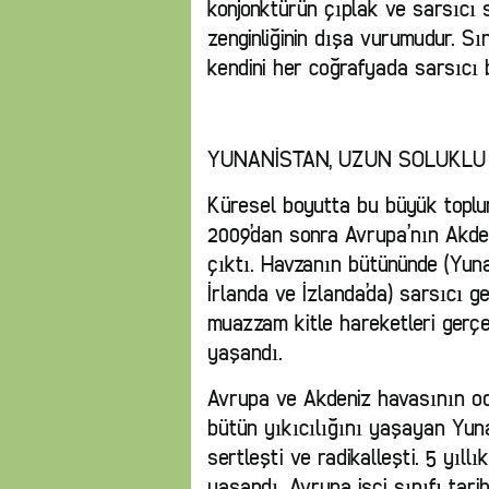
konjonktürün çıplak ve sarsıcı s
zenginliğinin dışa vurumudur. Sı
kendini her coğrafyada sarsıcı b
YUNANİSTAN, UZUN SOLUKLU
Küresel boyutta bu büyük toplu
2009’dan sonra Avrupa’nın Akde
çıktı. Havzanın bütününde (Yunan
İrlanda ve İzlanda’da) sarsıcı 
muazzam kitle hareketleri gerçe
yaşandı.
Avrupa ve Akdeniz havasının oda
bütün yıkıcılığını yaşayan Yuna
sertleşti ve radikalleşti. 5 yıll
yaşandı. Avrupa işçi sınıfı tarih