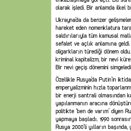
olarak işledi. Bir anlamda ilkel b
Ukrayna’da da benzer gelişmele
hareket eden nomenklatura tara
saldırılarıyla tüm kamusal malla
sefalet ve açlık anlamına geldi
oligarkların türediği dönem old
kriminal kapitalizm, bir nevi kür
Bir nevi geçiş dönemini simgeledi
Özellikle Rusya’da Putin’in iktid
emperyalizminin hızla toparlanm
bir enerji santrali olmasından 
yapılanmanın aracına dönüştürd
politikte ‘ben de varım’ diyen 
yapmaya başladı. 1990 sonrası
Rusya 2000’li yılların başında,