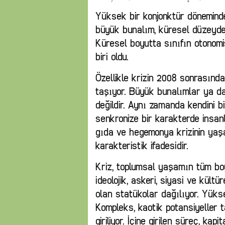
Yüksek bir konjonktür döneminden
büyük bunalım, küresel düzeyd
Küresel boyutta sınıfın otonomis
biri oldu.
Özellikle krizin 2008 sonrasında g
taşıyor. Büyük bunalımlar ya da 
değildir. Aynı zamanda kendini bi
senkronize bir karakterde insanlı
gıda ve hegemonya krizinin yaşa
karakteristik ifadesidir.
Kriz, toplumsal yaşamın tüm boy
ideolojik, askeri, siyasi ve kült
olan statükolar dağılıyor. Yükse
Kompleks, kaotik potansiyeller t
giriliyor. İçine girilen süreç, ka