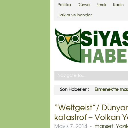
Politika
Dünya
Emek
Kadın
Halklar ve İnançlar
Son Haberler :
Ermenek’te made
“Weltgeist”/ Dünya
katastrof – Volkan Y
Mayıs 7, 2014
-
manşet
,
Yazıl