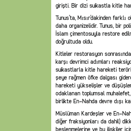
girişti. Bir dizi suikastla kitle h
Tunus’ta, Mısır’dakinden farklı o
daha organizelidir. Tunus, bir pol
İslam çimentosuyla restore edil
doğrultuda oldu.
Kitleler restorasyon sonrasında
karşı devrimci adımları reaksiy
suikastlarla kitle hareketi terö
şeye rağmen öfke dalgası giderek
hareketi yükselişler ve düşüşle
odaklanan toplumsal muhalefet, 
birlikte En-Nahda devre dışı kal
Müslüman Kardeşler ve En-Nahda
diğer fraksiyonları da dahil) dikk
beslenmelerine ve bu ilişkiler 