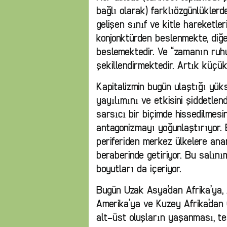
bağlı olarak) farklıözgünlüklerd
gelişen sınıf ve kitle hareketler
konjonktürden beslenmekte, di
beslemektedir. Ve “zamanın ruhu
şekillendirmektedir. Artık küçü
Kapitalizmin bugün ulaştığı yük
yayılımını ve etkisini şiddetlen
sarsıcı bir biçimde hissedilmesi
antagonizmayı yoğunlaştırıyor. 
periferiden merkez ülkelere ana
beraberinde getiriyor. Bu salınım
boyutları da içeriyor.
Bugün Uzak Asya’dan Afrika’ya,
Amerika’ya ve Kuzey Afrika’dan
alt-üst oluşların yaşanması, tes