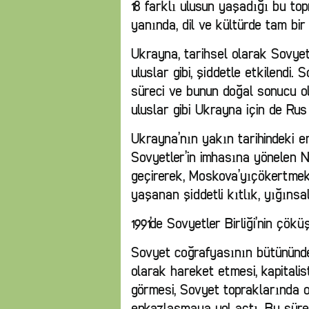
18 farklı ulusun yaşadığı bu top
yanında, dil ve kültürde tam bir
Ukrayna, tarihsel olarak Sovyetl
uluslar gibi, şiddetle etkilendi.
süreci ve bunun doğal sonucu ola
uluslar gibi Ukrayna için de Ru
Ukrayna’nın yakın tarihindeki en 
Sovyetler’in imhasına yönelen N
geçirerek, Moskova’yıçökertmek 
yaşanan şiddetli kıtlık, yığınsal
1991’de Sovyetler Birliği’nin çö
Sovyet coğrafyasının bütününde
olarak hareket etmesi, kapitali
görmesi, Sovyet topraklarında 
enkazlaşmaya yol açtı. Bu süreç