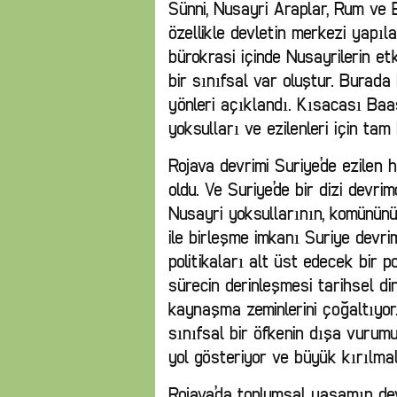
Sünni, Nusayri Araplar, Rum ve 
özellikle devletin merkezi yapıl
bürokrasi içinde Nusayrilerin e
bir sınıfsal var oluştur. Burada
yönleri açıklandı. Kısacası Baas
yoksulları ve ezilenleri için tam 
Rojava devrimi Suriye’de ezilen 
oldu. Ve Suriye’de bir dizi devr
Nusayri yoksullarının, komününün
ile birleşme imkanı Suriye devr
politikaları alt üst edecek bir p
sürecin derinleşmesi tarihsel di
kaynaşma zeminlerini çoğaltıyor.
sınıfsal bir öfkenin dışa vurum
yol gösteriyor ve büyük kırılmal
Rojava’da toplumsal yaşamın dev