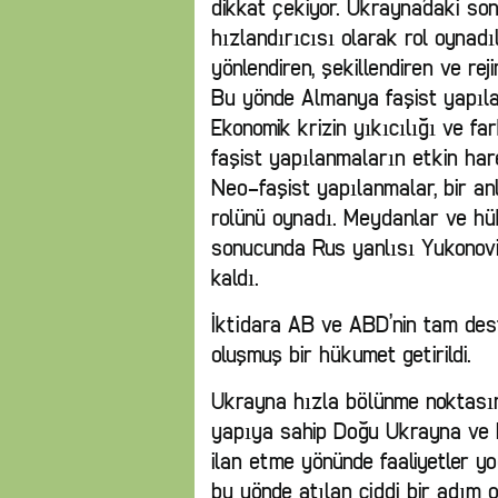
dikkat çekiyor. Ukrayna’daki son
hızlandırıcısı olarak rol oynad
yönlendiren, şekillendiren ve rejim
Bu yönde Almanya faşist yapılan
Ekonomik krizin yıkıcılığı ve far
faşist yapılanmaların etkin harek
Neo-faşist yapılanmalar, bir an
rolünü oynadı. Meydanlar ve hük
sonucunda Rus yanlısı Yukonovi
kaldı.
İktidara AB ve ABD’nin tam deste
oluşmuş bir hükumet getirildi.
Ukrayna hızla bölünme noktasına
yapıya sahip Doğu Ukrayna ve K
ilan etme yönünde faaliyetler y
bu yönde atılan ciddi bir adım 