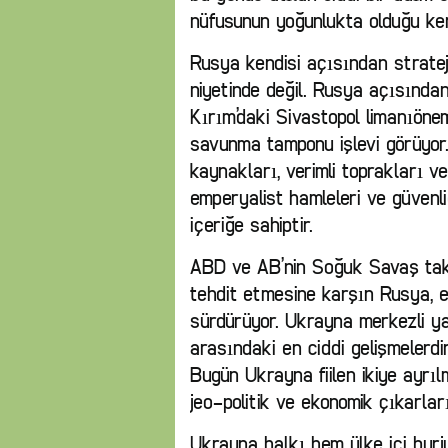
nüfusunun yoğunlukta olduğu ke
Rusya kendisi açısından strate
niyetinde değil. Rusya açısından
Kırım’daki Sivastopol limanıöne
savunma tamponu işlevi görüyor.
kaynakları, verimli toprakları v
emperyalist hamleleri ve güvenli
içeriğe sahiptir.
ABD ve AB’nin Soğuk Savaş takt
tehdit etmesine karşın Rusya, 
sürdürüyor. Ukrayna merkezli y
arasındaki en ciddi gelişmelerdir
Bugün Ukrayna fiilen ikiye ayrıl
jeo-politik ve ekonomik çıkarlar
Ukrayna halkı hem ülke içi burju