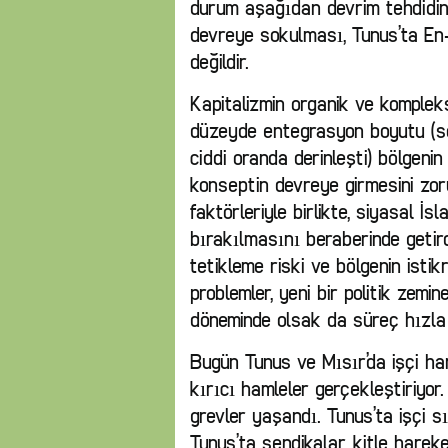
durum aşağıdan devrim tehdidini 
devreye sokulması, Tunus’ta En
değildir.
Kapitalizmin organik ve kompleks
düzeyde entegrasyon boyutu (s
ciddi oranda derinleşti) bölgeni
konseptin devreye girmesini zoru
faktörleriyle birlikte, siyasal İs
bırakılmasını beraberinde getirdi
tetikleme riski ve bölgenin ist
problemler, yeni bir politik zemi
döneminde olsak da süreç hızla 
Bugün Tunus ve Mısır’da işçi ha
kırıcı hamleler gerçekleştiriyor
grevler yaşandı. Tunus’ta işçi sı
Tunus’ta sendikalar, kitle hareke