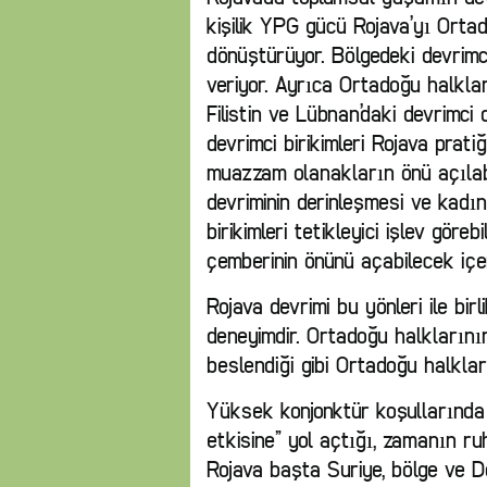
kişilik YPG gücü Rojava’yı Orta
dönüştürüyor. Bölgedeki devrimc
veriyor. Ayrıca Ortadoğu halkla
Filistin ve Lübnan’daki devrimc
devrimci birikimleri Rojava prati
muazzam olanakların önü açılabi
devriminin derinleşmesi ve kadın
birikimleri tetikleyici işlev göre
çemberinin önünü açabilecek içer
Rojava devrimi bu yönleri ile bir
deneyimdir. Ortadoğu halklarının
beslendiği gibi Ortadoğu halkla
Yüksek konjonktür koşullarında 
etkisine” yol açtığı, zamanın r
Rojava başta Suriye, bölge ve D