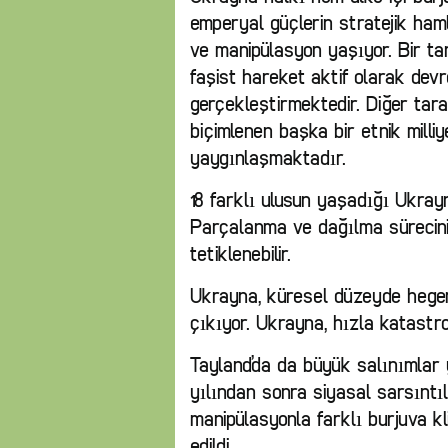
emperyal güçlerin stratejik haml
ve manipülasyon yaşıyor. Bir tar
faşist hareket aktif olarak devr
gerçekleştirmektedir. Diğer tar
biçimlenen başka bir etnik milli
yaygınlaşmaktadır.
18 farklı ulusun yaşadığı Ukrayn
Parçalanma ve dağılma sürecini
tetiklenebilir.
Ukrayna, küresel düzeyde hege
çıkıyor. Ukrayna, hızla katastrof
Tayland’da da büyük salınımlar y
yılından sonra siyasal sarsıntıl
manipülasyonla farklı burjuva 
edildi.