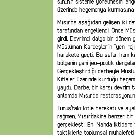
sınıfın sisteme yönelmesini enge
üzerinde hegemonya kurmasına 
Mısır’da aşağıdan gelişen iki dev
tarafından engellendi. Önce Müs
girdi. Devrimci dalga bir dönem g
Müslüman Kardeşler’in “yeni reji
harekete geçti. Bu sefer hem kap
bölgenin yeni jeo-politik dengele
Gerçekleştirdiği darbeyle Müslü
Kitleler üzerinde kurduğu hege
yaydı. Darbe, bir karşı devrim t
anlamda Mısır’da restorasyonun
Tunus’taki kitle hareketi ve ay
rağmen, Mısır’dakine benzer bir
gerçekleşti. En-Nahda iktidara 
taktiklerle toplumsal muhalefeti