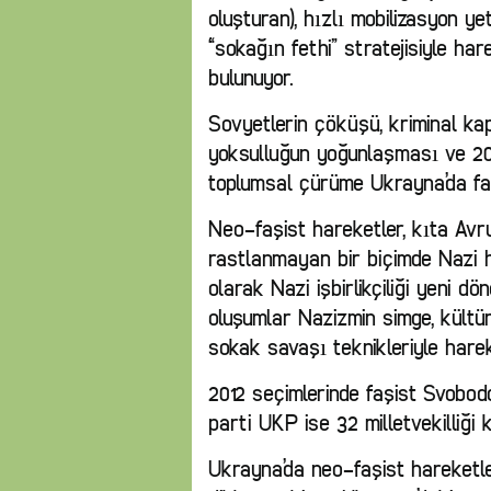
oluşturan), hızlı mobilizasyon ye
“sokağın fethi” stratejisiyle ha
bulunuyor.
Sovyetlerin çöküşü, kriminal kap
yoksulluğun yoğunlaşması ve 201
toplumsal çürüme Ukrayna’da fa
Neo-faşist hareketler, kıta Avr
rastlanmayan bir biçimde Nazi h
olarak Nazi işbirlikçiliği yeni 
oluşumlar Nazizmin simge, kültür
sokak savaşı teknikleriyle harek
2012 seçimlerinde faşist Svobodo 
parti UKP ise 32 milletvekilliği 
Ukrayna’da neo-faşist hareketler