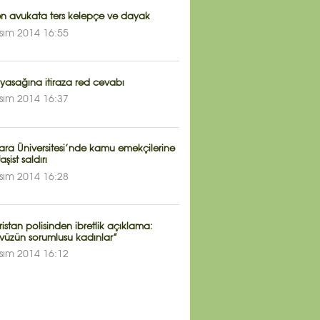
ten avukata ters kelepçe ve dayak
sım 2014 16:55
yasağına itiraza red cevabı
sım 2014 16:37
ra Üniversitesi’nde kamu emekçilerine
faşist saldırı
sım 2014 16:28
stan polisinden ibretlik açıklama:
vüzün sorumlusu kadınlar”
sım 2014 16:12