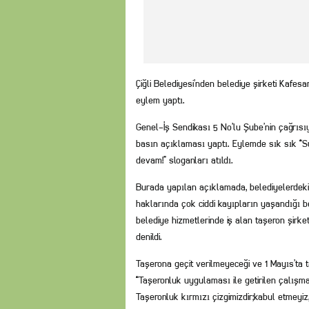
Çiğli Belediyesi’nden belediye şirketi Kafesa
eylem yaptı.
Genel-İş Sendikası 5 No’lu Şube’nin çağrıs
basın açıklaması yaptı. Eylemde sık sık “S
devam!” sloganları atıldı.
Burada yapılan açıklamada, belediyelerdeki
haklarında çok ciddi kayıpların yaşandığı bel
belediye hizmetlerinde iş alan taşeron şirket
denildi.
Taşerona geçit verilmeyeceği ve 1 Mayıs’ta
“Taşeronluk uygulaması ile getirilen çalışma
Taşeronluk kırmızı çizgimizdir;kabul etmeyiz