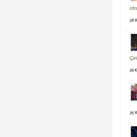
oto
28 
Çir
26 
25 