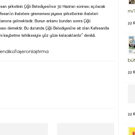
an şirketinin Çiğli Belediyesi’nce 30 Haziran sonrası açılacak
mı?
fesan’ın ihalelere girememesi piyasa şirketlerinin ihaleleri
nlamına gelmektedir. Bunun anlamı bundan sonra Çiğli
22 
ası demektir. Bu durumda Çiğli Belediyesi’ne ait olan Kafesan’da
i kaybetme tehlikesiyle yüz yüze kalacaklardır” denildi.
fıSendikaTaşeronlaştırma
büt
22 
22 