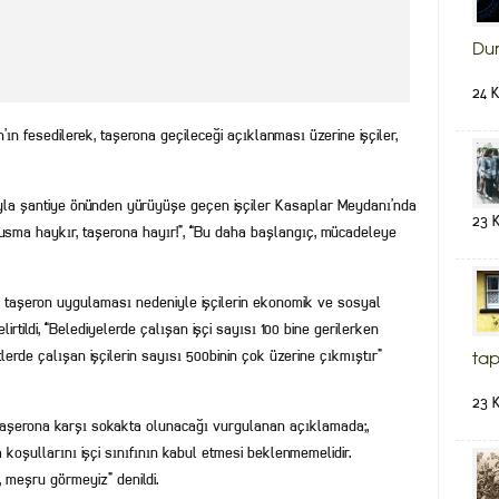
Du
24 
n’ın fesedilerek, taşerona geçileceği açıklanması üzerine işçiler,
ıyla şantiye önünden yürüyüşe geçen işçiler Kasaplar Meydanı’nda
23 
usma haykır, taşerona hayır!”, “Bu daha başlangıç, mücadeleye
 taşeron uygulaması nedeniyle işçilerin ekonomik ve sosyal
irtildi, “Belediyelerde çalışan işçi sayısı 100 bine gerilerken
lerde çalışan işçilerin sayısı 500binin çok üzerine çıkmıştır”
tap
23 
 taşerona karşı sokakta olunacağı vurgulanan açıklamada;,
 koşullarını işçi sınıfının kabul etmesi beklenmemelidir.
, meşru görmeyiz” denildi.