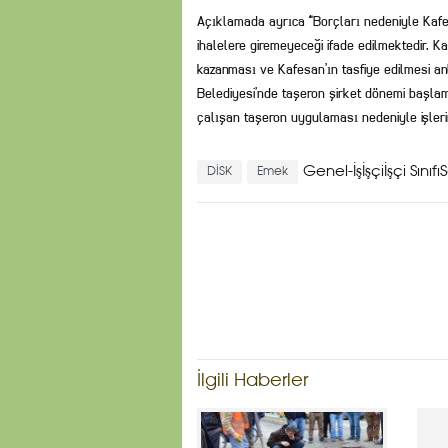
Açıklamada ayrıca “Borçları nedeniyle Kafes
ihalelere giremeyeceği ifade edilmektedir. Ka
kazanması ve Kafesan’ın tasfiye edilmesi a
Belediyesi’nde taşeron şirket dönemi başlam
çalışan taşeron uygulaması nedeniyle işlerin
Genel-İşİşçiİşçi Sını
DİSK
Emek
İlgili Haberler