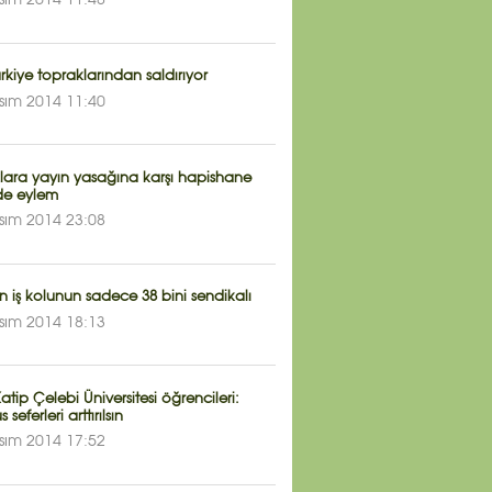
sım 2014 11:48
ürkiye topraklarından saldırıyor
sım 2014 11:40
klara yayın yasağına karşı hapishane
e eylem
sım 2014 23:08
 iş kolunun sadece 38 bini sendikalı
sım 2014 18:13
Katip Çelebi Üniversitesi öğrencileri:
seferleri arttırılsın
sım 2014 17:52