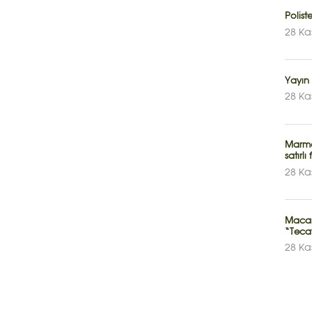
Polis
28 Ka
Yayın 
28 Ka
Marma
satırlı 
28 Ka
Macari
“Teca
28 Ka