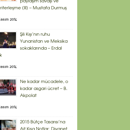
paylaşım savaşı ve
riterleşme (III) – Mustafa Durmuş
Kasım 2014
Şili Kışı’nın ruhu
Yunanistan ve Meksika
sokaklarında – Erdal
ik
Kasım 2014
Ne kadar mücadele, o
kadar asgari ücret – B.
Akpolat
Kasım 2014
2015 Bütçe Tasarısı’na
Ait Kısa Notlar: Diyanet