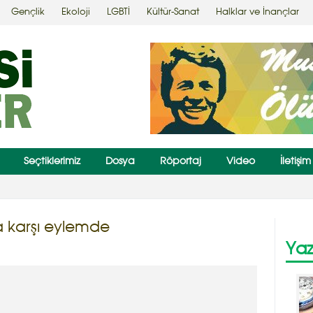
Gençlik
Ekoloji
LGBTİ
Kültür-Sanat
Halklar ve İnançlar
Seçtiklerimiz
Dosya
Röportaj
Video
İletişim
ı öldüren askerler yalancı tanıkla kurtuldu
na karşı eylemde
Yaz