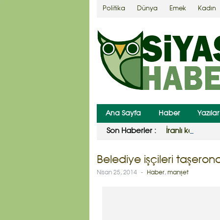
Politika
Dünya
Emek
Kadın
Ana Sayfa
Haber
Yazılar
Son Haberler :
İranlı kaçakçıy
Belediye işçileri taşero
Nisan 25, 2014
-
Haber
,
manşet