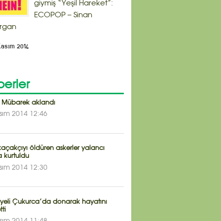
giymiş “Yeşil Hareket”:
ECOPOP – Sinan
rgan
Kasım 2014
erler
 Mübarek aklandı
sım 2014 12:46
 kaçakçıyı öldüren askerler yalancı
a kurtuldu
sım 2014 12:30
riyeli Çukurca’da donarak hayatını
ti