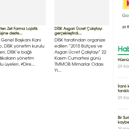
Go
20 
ten Zet Farma Lojistik
DİSK Asgari Ücret Çalıştayı
işine deste...
gerçekleştirdi...
 Genel Başkanı Kani
DİSK tarafından organize
, DİSK yönetim kurulu
edilen “2015 Bütçesi ve
Hab
eri, DİSK’e bağlı
Asgari Ücret Çalıştayı” 22
ikaların yönetim
Kasım Cumartesi günü
Hüsnü
lu üyeleri, #Dire...
TMMOB Mimarlar Odası
29 Ka
Yı...
İranlı
tanıkl
29 Ka
Bir Su
kaybet