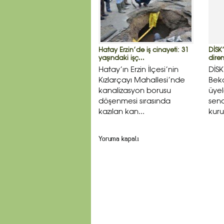
Hatay Erzin’de iş cinayeti: 31
DİSK’
yaşındaki işç...
diren
Hatay’ın Erzin İlçesi’nin
DİSK
Kızlarçayı Mahallesi’nde
Beko
kanalizasyon borusu
üyel
döşenmesi sırasında
send
kazılan kan...
kuru
Yoruma kapalı