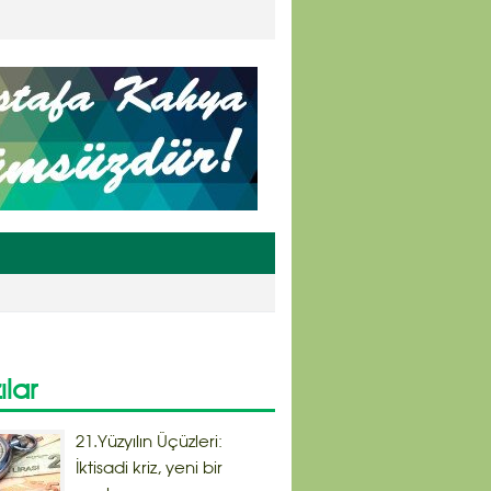
ılar
21.Yüzyılın Üçüzleri:
İktisadi kriz, yeni bir