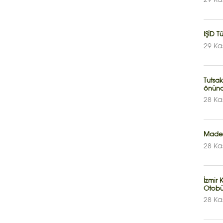
29 Ka
IŞİD T
29 Ka
Tutsa
önünd
28 Ka
Maden
28 Ka
İzmir 
Otobüs 
28 Ka