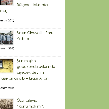
Bütçesi – Mustafa
rmuş
Kasım 2014
Sınıfın Cinsiyeti – Ebru
Yıldırım
Kasım 2014
Şirin mi şirin
gecekondu evlerinde
pişecek devrim
taze bir aş gibi – Ergür Altan
Kasım 2014
Özür dileyip
“Kurtulmak mı”,