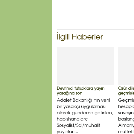
İlgili Haberler
Devrimci tutsaklara yayın
Özür dil
yasağına son
geçmişl
Adalet Bakanlığı’nın yeni
Geçmiş
bir yasakçı uygulaması
hesapla
olarak gündeme getirilen,
savaşı
hapishanelere
başlang
Sosyalist/Sol/muhalif
Almany
yayınları...
müttefik