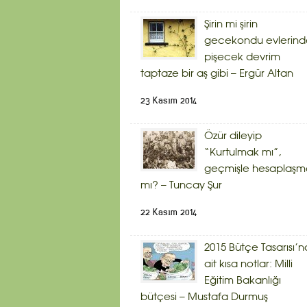
Şirin mi şirin
gecekondu evlerind
pişecek devrim
taptaze bir aş gibi – Ergür Altan
23 Kasım 2014
Özür dileyip
“Kurtulmak mı”,
geçmişle hesaplaşm
mı? – Tuncay Şur
22 Kasım 2014
2015 Bütçe Tasarısı’n
ait kısa notlar: Milli
Eğitim Bakanlığı
bütçesi – Mustafa Durmuş