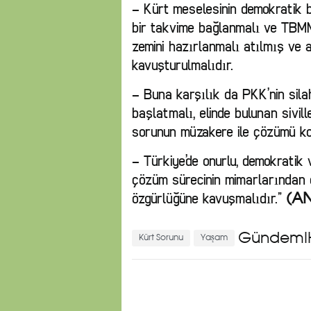
– Kürt meselesinin demokratik b
bir takvime bağlanmalı ve TBMM 
zemini hazırlanmalı atılmış ve
kavuşturulmalıdır.
– Buna karşılık da PKK’nin silah
başlatmalı, elinde bulunan sivil
sorunun müzakere ile çözümü ko
– Türkiye’de onurlu, demokratik 
çözüm sürecinin mimarlarından 
özgürlüğüne kavuşmalıdır.”
(AN
Gündemİ
Kürt Sorunu
Yaşam