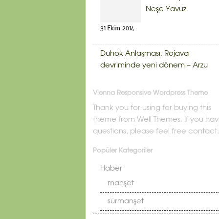
Neşe Yavuz
31 Ekim 2014
Duhok Anlaşması: Rojava
devriminde yeni dönem – Arzu
Vienna Responsive Wordpress Theme
Thank you for using for buying this
theme from Well Themes. If you ha
questions, please feel free contact.
Popüler Kategoriler
Haber
manşet
sürmanşet