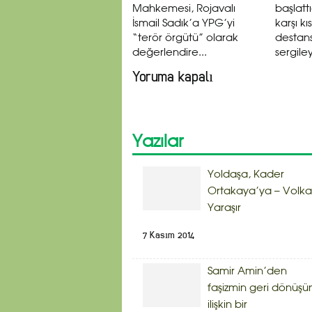
Mahkemesi, Rojavalı
başlattı
İsmail Sadık’a YPG’yi
karşı kı
“terör örgütü” olarak
destansı
değerlendire...
sergile
Yoruma kapalı
Yazılar
Yoldaşa, Kader
Ortakaya’ya – Volk
Yaraşır
7 Kasım 2014
Samir Amin’den
faşizmin geri dönüşü
ilişkin bir