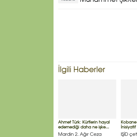
Muhammet ŞıkRen
İlgili Haberler
Ahmet Türk: Kürtlerin hayal
Kobane 
edemediği daha ne işke...
İnisiyati
Mardin 2. Ağır Ceza
IŞİD çet