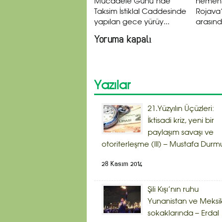
Mücadele Günü’nde
hemen 
Taksim İstiklal Caddesinde
Rojava’
yapılan gece yürüy...
arasınd
Yoruma kapalı
Yazılar
21.Yüzyılın Üçüzleri:
İktisadi kriz, yeni bir
paylaşım savaşı ve
otoriterleşme (III) – Mustafa Durm
28 Kasım 2014
Şili Kışı’nın ruhu
Yunanistan ve Meksi
sokaklarında – Erdal