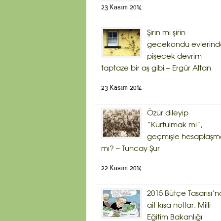
23 Kasım 2014
Şirin mi şirin
gecekondu evlerind
pişecek devrim
taptaze bir aş gibi – Ergür Altan
23 Kasım 2014
Özür dileyip
“Kurtulmak mı”,
geçmişle hesaplaşm
mı? – Tuncay Şur
22 Kasım 2014
2015 Bütçe Tasarısı’n
ait kısa notlar: Milli
Eğitim Bakanlığı