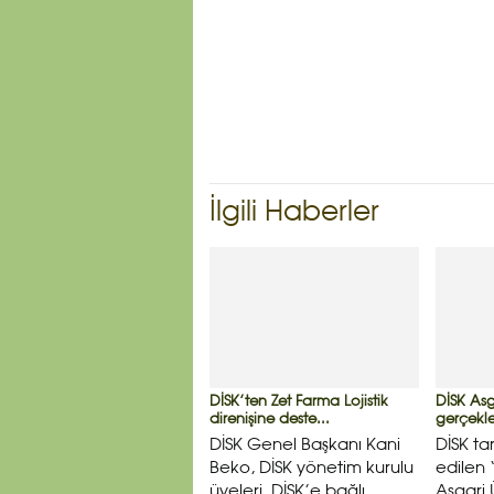
İlgili Haberler
DİSK’ten Zet Farma Lojistik
DİSK Asg
direnişine deste...
gerçekleş
DİSK Genel Başkanı Kani
DİSK ta
Beko, DİSK yönetim kurulu
edilen 
üyeleri, DİSK’e bağlı
Asgari 