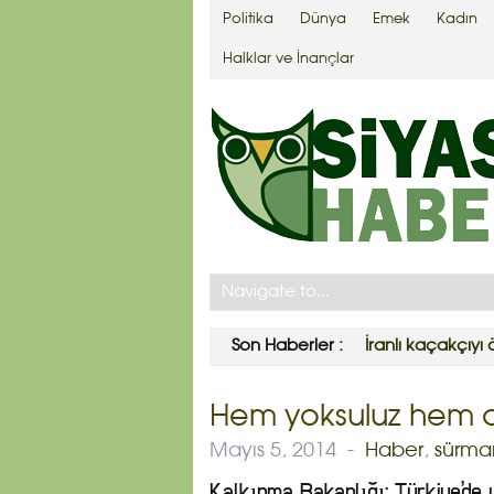
Politika
Dünya
Emek
Kadın
Halklar ve İnançlar
Son Haberler :
İranlı kaçakçıyı 
Hem yoksuluz hem d
Mayıs 5, 2014
-
Haber
,
sürma
Kalkınma Bakanlığı; Türkiye’de 