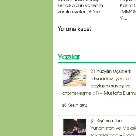
sendikaların yönetim
Kasım 
kurulu üyeleri, #Dire...
TMMOB 
Yı...
Yoruma kapalı
Yazılar
21.Yüzyılın Üçüzleri:
İktisadi kriz, yeni bir
paylaşım savaşı ve
otoriterleşme (III) – Mustafa Durm
28 Kasım 2014
Şili Kışı’nın ruhu
Yunanistan ve Meksi
sokaklarında – Erdal