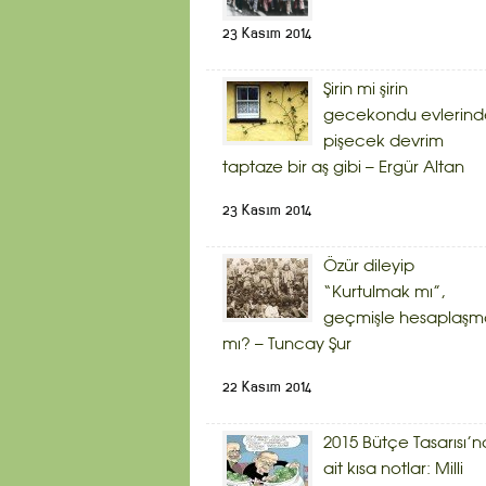
23 Kasım 2014
Şirin mi şirin
gecekondu evlerind
pişecek devrim
taptaze bir aş gibi – Ergür Altan
23 Kasım 2014
Özür dileyip
“Kurtulmak mı”,
geçmişle hesaplaşm
mı? – Tuncay Şur
22 Kasım 2014
2015 Bütçe Tasarısı’n
ait kısa notlar: Milli