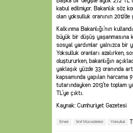
Başka bir deyişle aylık 272 TL 
kabul edilmiyor. Bakanlık söz 
olan yoksulluk oranının 2012’de y
Kalkınma Bakanlığı’nın kulland
büyük bir düşüş yaşanmasına k
sosyal yardımlar yalnızca bir yı
Yoksulluk oranları azalırken, s
oluştururken, bakanlığın açıklad
yaklaşık yüzde 33 oranında arttı
kapsamında yapılan harcama 9 m
tutarındayken 2013’te toplam ya
TL’ye çıktı.
Kaynak: Cumhuriyet Gazetesi
T
Emek
Sınıf Mücadelesi
Yoksulluk