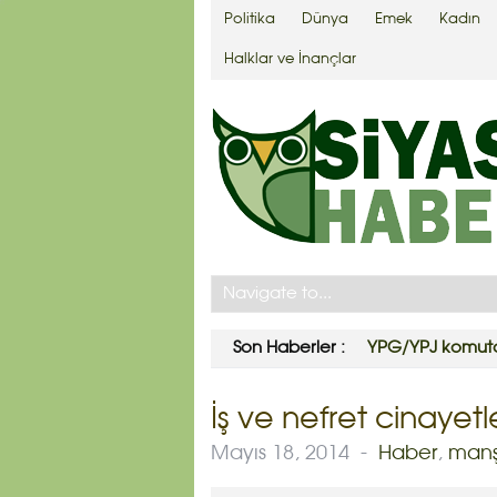
Politika
Dünya
Emek
Kadın
Halklar ve İnançlar
Son Haberler :
YPG/YPJ komutan
İş ve nefret cinayetl
Mayıs 18, 2014
-
Haber
,
manş