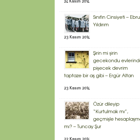
24 Kasım 2014
Sınıfın Cinsiyeti – Ebru
Yıldırım
23 Kasım 2014
Şirin mi şirin
gecekondu evlerind
pişecek devrim
taptaze bir aş gibi – Ergür Altan
23 Kasım 2014
Özür dileyip
“Kurtulmak mı”,
geçmişle hesaplaşm
mı? – Tuncay Şur
22 Kasım 2014