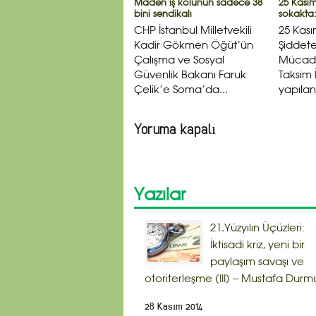
Maden iş kolunun sadece 38
25 Kası
bini sendikalı
sokakta:
CHP İstanbul Milletvekili
25 Kası
Kadir Gökmen Öğüt’ün
Şiddete
Çalışma ve Sosyal
Mücad
Güvenlik Bakanı Faruk
Taksim 
Çelik’e Soma’da...
yapılan
Yoruma kapalı
Yazılar
21.Yüzyılın Üçüzleri:
İktisadi kriz, yeni bir
paylaşım savaşı ve
otoriterleşme (III) – Mustafa Durm
28 Kasım 2014