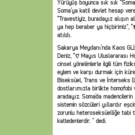
Yürüyüş boyunca sık sık “Soma’
Soma’ya katil devlet hesap vere
“Travestiyiz, buradayız alışın a
ya hep beraber ya hiçbirimiz”, “1
atıldı.
Sakarya Meydanı’nda Kaos GL’d
Deniz, “17 Mayıs Uluslararası Ho
cinsel yönelimlerle ilgili tüm fiz
eylem ve karşı durmak için küres
Biseksüel, Trans ve İnterseks (
dostlarımızla birlikte homofobi 
aradayız. Soma’da madencilerin
sistemin sözcüleri yıllardır eşc
zorunlu heteroseksüelliğe tabi 
katledenlerdir. ” dedi.