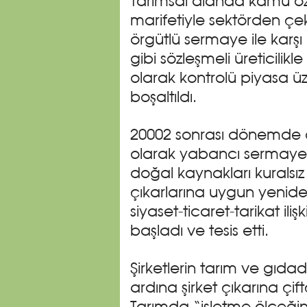
Tarımsal alanda kamu öz
marifetiyle sektörden çekt
örgütlü sermaye ile karşı
gibi sözleşmeli üreticilik
olarak kontrolü piyasa üz
boşaltıldı.
20002 sonrası dönemde ö
olarak yabancı sermaye 
doğal kaynakları kuralsız 
çıkarlarına uygun yenid
siyaset-ticaret-tarikat il
başladı ve tesis etti.
Şirketlerin tarım ve gıd
ardına şirket çıkarına çift