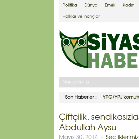
Politika
Dünya
Emek
Kadın
Halklar ve İnançlar
Son Haberler :
YPG/YPJ komutan
Çiftçilik, sendikasız
Abdullah Aysu
Mayıs 30, 2014
-
Seçtiklerimiz