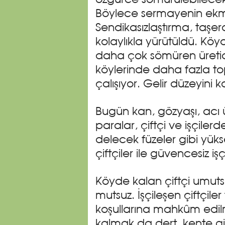
özgürce sömürülebilecek
Böylece sermayenin ekme
Sendikasızlaştırma, taşe
kolaylıkla yürütüldü. Köyd
daha çok sömüren üretic
köylerinde daha fazla top
çalışıyor. Gelir düzeyini 
Bugün kan, gözyaşı, acı üze
paralar, çiftçi ve işçiler
delecek füzeler gibi yükse
çiftçiler ile güvencesiz i
Köyde kalan çiftçi umutsu
mutsuz. İşçileşen çiftçiler 
koşullarına mahkûm edilm
kalmak da dert, kente gi