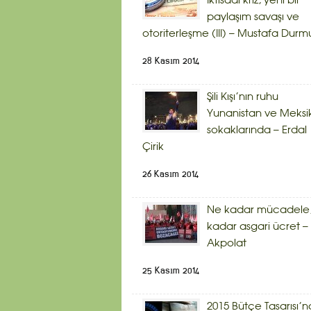
İktisadi kriz, yeni bir
paylaşım savaşı ve
otoriterleşme (III) – Mustafa Durm
28 Kasım 2014
Şili Kışı’nın ruhu
Yunanistan ve Meksi
sokaklarında – Erdal
Çirik
26 Kasım 2014
Ne kadar mücadele,
kadar asgari ücret – 
Akpolat
25 Kasım 2014
2015 Bütçe Tasarısı’n