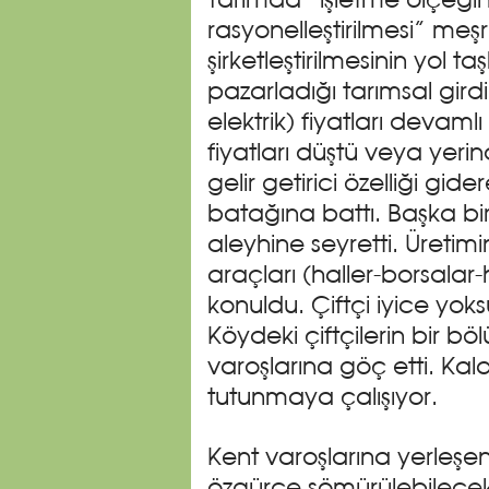
Tarımda “işletme ölçeğin
rasyonelleştirilmesi” meş
şirketleştirilmesinin yol ta
pazarladığı tarımsal gird
elektrik) fiyatları devamlı a
fiyatları düştü veya yerin
gelir getirici özelliği gide
batağına battı. Başka bir 
aleyhine seyretti. Üreti
araçları (haller-borsalar
konuldu. Çiftçi iyice yoks
Köydeki çiftçilerin bir b
varoşlarına göç etti. Kal
tutunmaya çalışıyor.
Kent varoşlarına yerleşe