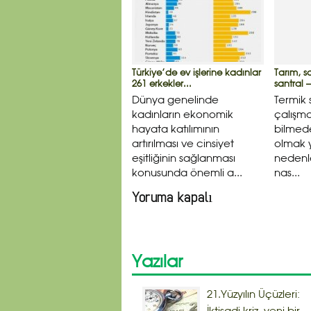
Türkiye’de ev işlerine kadınlar
Tarım, s
261 erkekler...
santral 
Dünya genelinde
Termik 
kadınların ekonomik
çalışma
hayata katılımının
bilmede
artırılması ve cinsiyet
olmak y
eşitliğinin sağlanması
nedenle
konusunda önemli a...
nas...
Yoruma kapalı
Yazılar
21.Yüzyılın Üçüzleri: