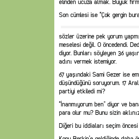
elinden ucuza almak. Büyük firm
Son cümlesi ise “Çok gergin bura
sözler üzerine pek yorum yapmıyo
meselesi değil. O öncedendi. Dede
diyor. Bunları söyleyen 36 yaşı
adını vermek istemiyor.
67 yaşındaki Sami Gezer ise emek
düşündüğünü soruyorum. 17 Aral
partiyi etkiledi mi?
“İnanmıyorum ben” diyor ve bana 
para olur mu? Bunu sizin aklını
Diğeri bu iddiaları seçim öncesi 
Konu Berkin’e geldiğinde daha ön