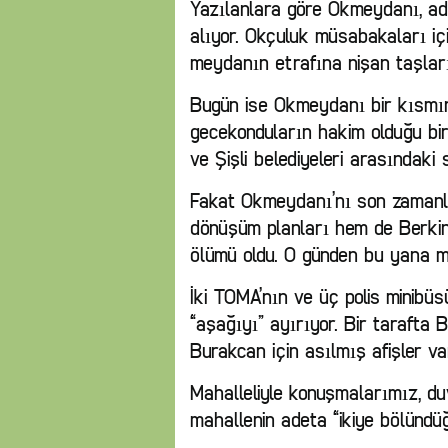
Yazılanlara göre Okmeydanı, a
alıyor. Okçuluk müsabakaları iç
meydanın etrafına nişan taşları 
Bugün ise Okmeydanı bir kısmın
gecekonduların hakim olduğu bi
ve Şişli belediyeleri arasındaki sı
Fakat Okmeydanı’nı son zaman
dönüşüm planları hem de Berki
ölümü oldu. O günden bu yana m
İki TOMA’nın ve üç polis minibü
“aşağıyı” ayırıyor. Bir tarafta B
Burakcan için asılmış afişler va
Mahalleliyle konuşmalarımız, duv
mahallenin adeta “ikiye bölündüğ