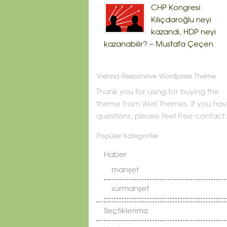
CHP Kongresi:
Kılıçdaroğlu neyi
kazandı, HDP neyi
kazanabilir? – Mustafa Çeçen
Vienna Responsive Wordpress Theme
Thank you for using for buying this
theme from Well Themes. If you ha
questions, please feel free contact.
Popüler Kategoriler
Haber
manşet
sürmanşet
Seçtiklerimiz