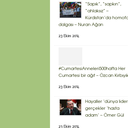
“Sapık”, “sapkın”,
“ahlaksız” –
Kürdistan’da homof
dalgası – Nuran Ağan
23 Ekim 2014
#CumartesiAnneleri500hafta Her
Cumartesi bir ağıt – Özcan Kırbıyı
23 Ekim 2014
Hayaller ‘dünya lider
gerçekler ‘hasta
adam’ – Ömer Gül
23 Ekim 2014