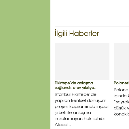
İlgili Haberler
Fikirtepe’de anlaşma
Polonezk
sağlandı: o ev yıkılıyo...
Polonez
İstanbul Fikirtepe’de
içinde 
yapılan kentsel dönüşüm
“seyrek
projesi kapsamında inşaat
düşük y
şirketi ile anlaşma
konakla
imzalamayan hak sahibi
Alaad...