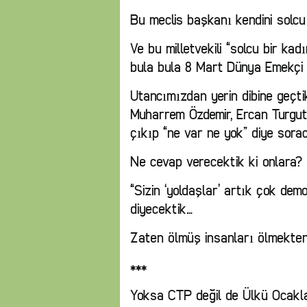
Bu meclis başkanı kendini solcu 
Ve bu milletvekili “solcu bir kad
bula bula 8 Mart Dünya Emekçi 
Utancımızdan yerin dibine geçt
Muharrem Özdemir, Ercan Turgut
çıkıp “ne var ne yok” diye sor
Ne cevap verecektik ki onlara?
“Sizin ‘yoldaşlar’ artık çok demo
diyecektik…
Zaten ölmüş insanları ölmekten
***
Yoksa CTP değil de Ülkü Ocakla