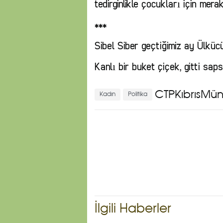
tedirginlikle çocukları için mera
***
Sibel Siber geçtiğimiz ay Ülkücü
Kanlı bir buket çiçek, gitti sap
CTP
KıbrısMü
Kadın
Politika
İlgili Haberler