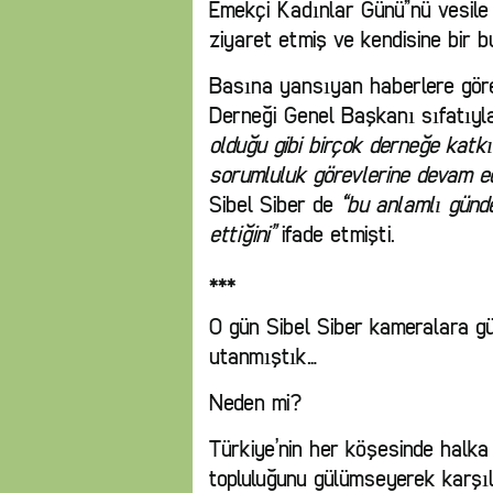
Emekçi Kadınlar Günü”nü vesile 
ziyaret etmiş ve kendisine bir b
Basına yansıyan haberlere göre
Derneği Genel Başkanı sıfatıy
olduğu gibi birçok derneğe katkı
sorumluluk görevlerine devam ed
Sibel Siber de
“bu anlamlı günd
ettiğini”
ifade etmişti.
***
O gün Sibel Siber kameralara g
utanmıştık…
Neden mi?
Türkiye’nin her köşesinde halka 
topluluğunu gülümseyerek karşıl