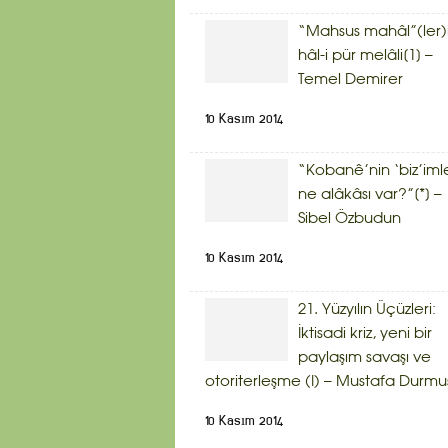
“Mahsus mahâl”(ler)
hâl-i pür melâli[1] –
Temel Demirer
10 Kasım 2014
“Kobanê’nin ‘biz’iml
ne alâkâsı var?”[*] –
Sibel Özbudun
10 Kasım 2014
21. Yüzyılın Üçüzleri:
İktisadi kriz, yeni bir
paylaşım savaşı ve
otoriterleşme (I) – Mustafa Durmu
10 Kasım 2014