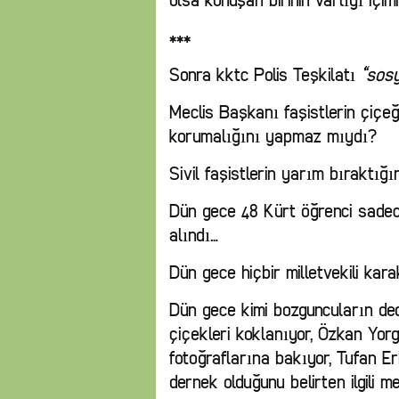
olsa konuşan birinin varlığı içim
***
Sonra kktc Polis Teşkilatı
“sosy
Meclis Başkanı faşistlerin çiçeğin
korumalığını yapmaz mıydı?
Sivil faşistlerin yarım bıraktığı
Dün gece 48 Kürt öğrenci sadec
alındı…
Dün gece hiçbir milletvekili ka
Dün gece kimi bozguncuların ded
çiçekleri koklanıyor, Özkan Yorg
fotoğraflarına bakıyor, Tufan E
dernek olduğunu belirten ilgili 