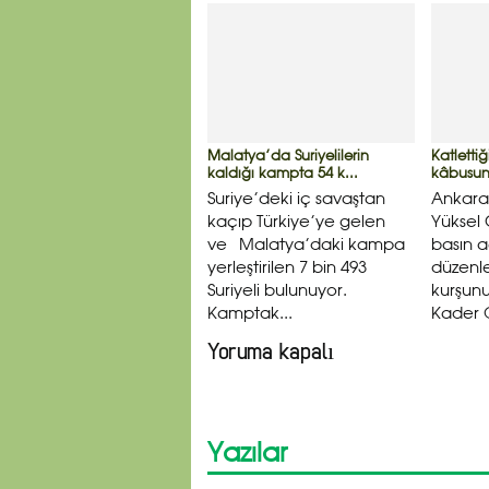
Malatya’da Suriyelilerin
Katlettiğ
kaldığı kampta 54 k...
kâbusun
Suriye’deki iç savaştan
Ankara
kaçıp Türkiye’ye gelen
Yüksel 
ve Malatya’daki kampa
basın a
yerleştirilen 7 bin 493
düzenl
Suriyeli bulunuyor.
kurşunu
Kamptak...
Kader O
Yoruma kapalı
Yazılar