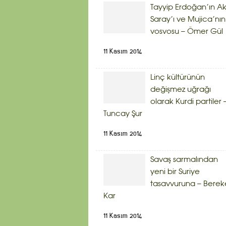
Tayyip Erdoğan’ın A
Saray’ı ve Mujica’nın
vosvosu – Ömer Gül
11 Kasım 2014
Linç kültürünün
değişmez uğrağı
olarak Kurdi partiler 
Tuncay Şur
11 Kasım 2014
Savaş sarmalından
yeni bir Suriye
tasavvuruna – Berek
Kar
11 Kasım 2014