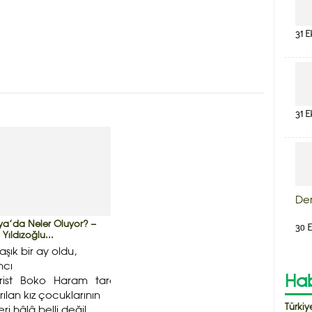
31 E
31 E
De
rya’da Neler Oluyor? –
30 E
 Yıldızoğlu...
aşık bir ay oldu,
mcı
Hab
örist Boko Haram tarafından
rılan kız çocuklarının
Türkiy
ri hâlâ belli değil