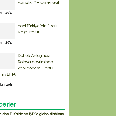
yalnızlık’ ? – Ömer Gül
kim 2014
Yeni Türkiye’nin fıtratı! –
Neşe Yavuz
kim 2014
Duhok Anlaşması:
Rojava devriminde
yeni dönem – Arzu
mir/ETHA
kim 2014
erler
e’den El Kaide ve IŞİD’e giden silahların