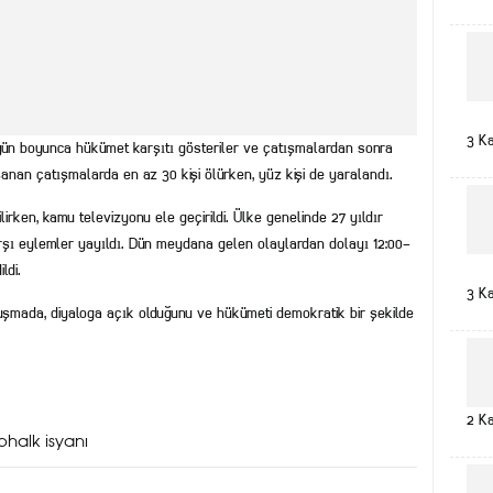
3 K
i gün boyunca hükümet karşıtı gösteriler ve çatışmalardan sonra
anan çatışmalarda en az 30 kişi ölürken, yüz kişi de yaralandı.
rken, kamu televizyonu ele geçirildi. Ülke genelinde 27 yıldır
arşı eylemler yayıldı. Dün meydana gelen olaylardan dolayı 12:00-
ldi.
3 K
şmada, diyaloga açık olduğunu ve hükümeti demokratik bir şekilde
2 K
halk isyanı