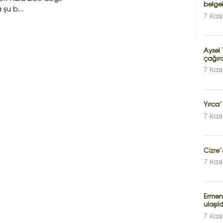
belgel
şu b...
7 Kas
Aysel
çağır
7 Kas
Yırca’
7 Kas
Cizre’
7 Kas
Ermen
ulaşıld
7 Kas