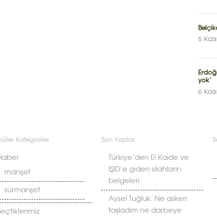
Belçik
6 Kas
Erdoğa
yok’
6 Kas
üler Kategoriler
Son Yazılar
S
Haber
Türkiye’den El Kaide ve
IŞİD’e giden silahların
manşet
belgeleri
sürmanşet
Aysel Tuğluk: Ne askeri
taşladım ne darbeye
Seçtiklerimiz