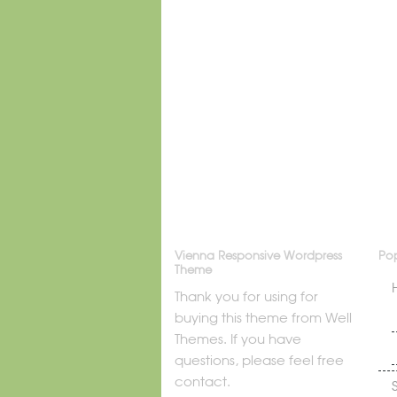
Vienna Responsive Wordpress
Pop
Theme
Thank you for using for
buying this theme from Well
Themes. If you have
questions, please feel free
contact.