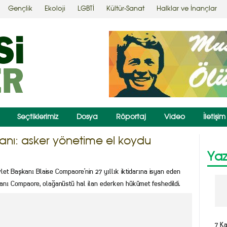
Gençlik
Ekoloji
LGBTİ
Kültür-Sanat
Halklar ve İnançlar
Seçtiklerimiz
Dosya
Röportaj
Video
İletişim
yanı: asker yönetime el koydu
Yaz
let Başkanı Blaise Compaore’nin 27 yıllık iktidarına isyan eden
anı Compaore, olağanüstü hal ilan ederken hükümet feshedildi.
7 K