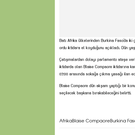
Batı Afrika ülkelerinden Burkina Faso’da ik
ordu iktidara el koyduğunu açıkladı. Dün yaş
Çatışmalardan dolayı parlamento ateşe verili
iktidarda olan Blaise Compaore iktidarına k
07:00 arasında sokağa çıkma yasağı ilan edi
Blaise Compaore dün akşam yaptığı bir konu
seçilecek başkana bırakabileceğini belirtti.
AfrikaBlaise CompaoreBurkina Faso