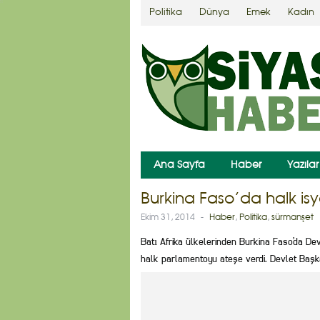
Politika
Dünya
Emek
Kadın
Ana Sayfa
Haber
Yazılar
Burkina Faso’da halk is
Ekim 31, 2014
-
Haber
,
Politika
,
sürmanşet
Batı Afrika ülkelerinden Burkina Faso’da Dev
halk parlamentoyu ateşe verdi. Devlet Başk