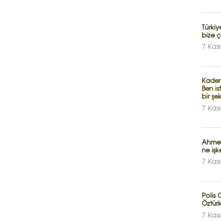
Türkiye
bize ç
7 Kas
Kader
Ben is
bir şe
7 Kas
Ahmet
ne işk
7 Kas
Polis
Öztür
7 Kas