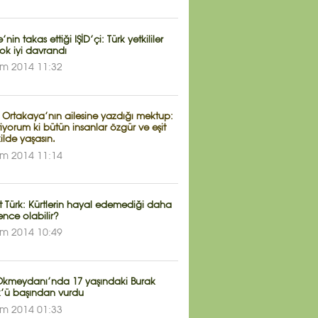
’nin takas ettiği IŞİD’çi: Türk yetkililer
ok iyi davrandı
ım 2014 11:32
 Ortakaya’nın ailesine yazdığı mektup:
tiyorum ki bütün insanlar özgür ve eşit
kilde yaşasın.
ım 2014 11:14
 Türk: Kürtlerin hayal edemediği daha
ence olabilir?
ım 2014 10:49
 Okmeydanı’nda 17 yaşındaki Burak
k’ü başından vurdu
ım 2014 01:33