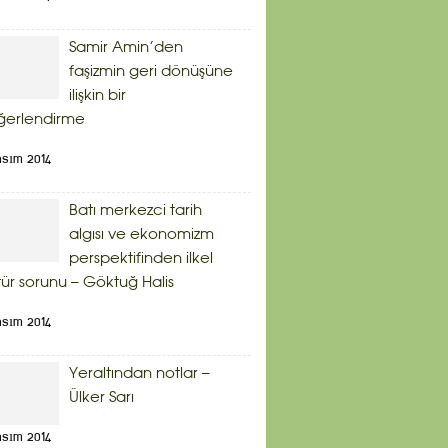
Samir Amin’den
faşizmin geri dönüşüne
ilişkin bir
ğerlendirme
asım 2014
Batı merkezci tarih
algısı ve ekonomizm
perspektifinden ilkel
tür sorunu – Göktuğ Halis
asım 2014
Yeraltından notlar –
Ülker Sarı
asım 2014