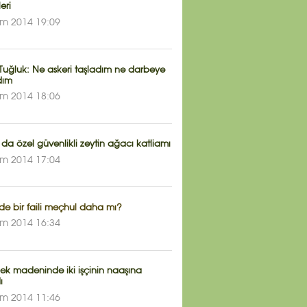
eri
ım 2014 19:09
 Tuğluk: Ne askeri taşladım ne darbeye
dım
ım 2014 18:06
 da özel güvenlikli zeytin ağacı katliamı
ım 2014 17:04
de bir faili meçhul daha mı?
ım 2014 16:34
ek madeninde iki işçinin naaşına
ı
ım 2014 11:46