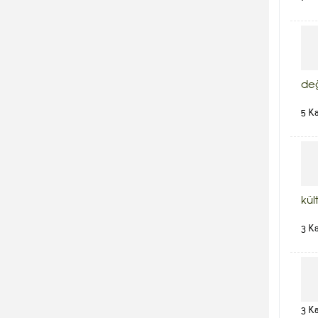
de
5 K
kül
3 K
3 K