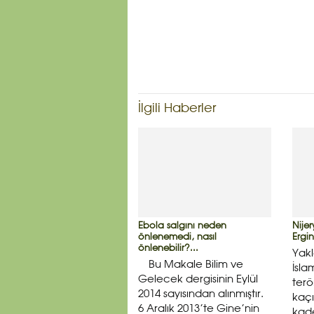
İlgili Haberler
Ebola salgını neden
Nije
önlenemedi, nasıl
Ergin
önlenebilir?...
Yakl
Bu Makale Bilim ve
İsla
Gelecek dergisinin Eylül
ter
2014 sayısından alınmıştır.
kaçı
6 Aralık 2013’te Gine’nin
kade