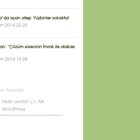
a’da isyan ateşi: Yüzbinler sokakta!
ım 2014 22:25
n: ‘Çözüm sürecinin İmralı ile alakası
ım 2014 19:28
on Yorumlar
Hello world!
için
Mr
WordPress