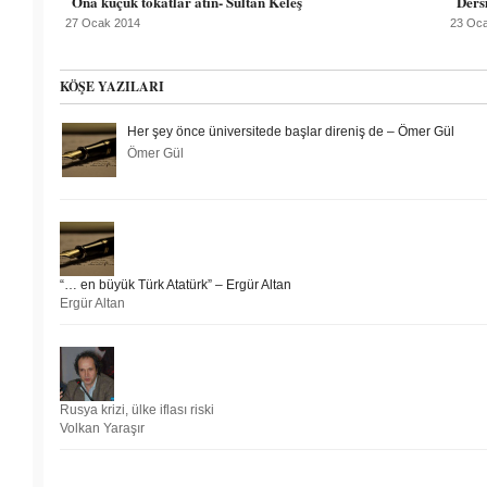
Ona küçük tokatlar atın- Sultan Keleş
Ders
27 Ocak 2014
23 Oc
KÖŞE YAZILARI
Her şey önce üniversitede başlar direniş de – Ömer Gül
Ömer Gül
“… en büyük Türk Atatürk” – Ergür Altan
Ergür Altan
Rusya krizi, ülke iflası riski
Volkan Yaraşır