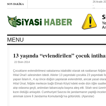
26 Aralık 2
SON DAKIKA
-
Mezopota
Halk
Kongresi’n
Noel mesaj
26
Aralık
2014
-
El
Cezire,
MENU
Mısır’a
teslim
oldu
26
13 yaşında “evlendirilen” çocuk intihar
Aralık
2014
-
22 Ekim 2014
İsrail’de
ne
kadar
Çocukların evlendirilmesi vakalarına istatistiki olarak sık rastlanan Niğd
Filistinli
Hilal Ünal’ı ailesinden istedi. Aileler 13 yaşındaki çocukla 23 yaşındaki İsla
tutsak
yapan İslam A., 4 ay önce düğün yapılarak evlendirildi, ancak yasal ola
var?
Hilal Ünal, Niğde merkeze bağlı Elmalı Köyü’ndeki evde dün öğle saatler
26 Aralık
alıp odasına geçti, ardından tabancayla başına ateş etti. Silah sesi üzer
kızın öldüğü anlaşıldı. Cumhuriyet Savcısı ile jandarmanın yaptığı incele
2014
- Her
alınmak üzere İl Jandarma Komutanlığı’na götürüldü. (Ajanslar)
şey önce